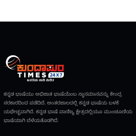
ಕನ್ನಡ ಭಾಷೆಯು ಅಭಿಜಾತ ಭಾಷೆಯೆಂಬ ಸ್ಥಾನಮಾನವನ್ನು ಕೇಂದ್ರ
ಸರಕಾರದಿಂದ ಪಡೆದಿದೆ. ಅಂತರಜಾಲದಲ್ಲಿ ಕನ್ನಡ ಭಾಷೆಯ ಬಳಕೆ
ಯಥೇಚ್ಛವಾಗಿದೆ. ಕನ್ನಡ ಭಾಷೆ ವಾಣಿಜ್ಯ ಕ್ಷೇತ್ರದಲ್ಲಿಯೂ ಮುಂಚೂಣಿಯ
ಭಾಷೆಯಾಗಿ ಬೆಳೆಯತೊಡಗಿದೆ.