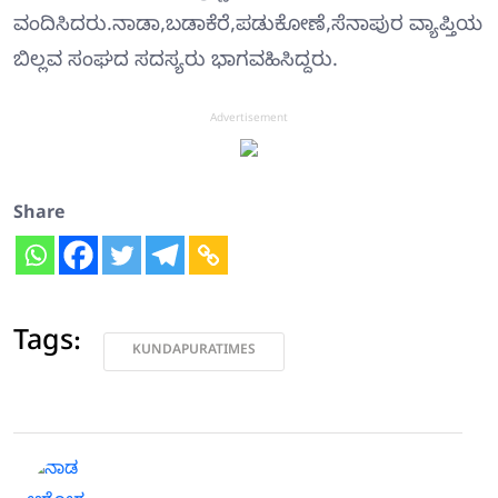
ವಂದಿಸಿದರು.ನಾಡಾ,ಬಡಾಕೆರೆ,ಪಡುಕೋಣೆ,ಸೆನಾಪುರ ವ್ಯಾಪ್ತಿಯ
ಬಿಲ್ಲವ ಸಂಘದ ಸದಸ್ಯರು ಭಾಗವಹಿಸಿದ್ದರು.
Advertisement
Share
Tags:
KUNDAPURATIMES