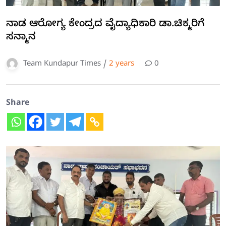
ನಾಡ ಆರೋಗ್ಯ ಕೇಂದ್ರದ ವೈದ್ಯಾಧಿಕಾರಿ ಡಾ.ಚಿಕ್ಮರಿಗೆ
ಸನ್ಮಾನ
Team Kundapur Times /
2 years
0
Share