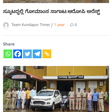
ಸ್ಕೂಟರ್‍ನಲ್ಲಿ ಗೋಮಾಂಸ ಸಾಗಾಟ:ಆರೋಪಿ ಅರೆಸ್ಟ್
Team Kundapur Times /
1 year
0
Share