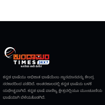
ಕನ್ನಡ ಭಾಷೆಯು ಅಭಿಜಾತ ಭಾಷೆಯೆಂಬ ಸ್ಥಾನಮಾನವನ್ನು ಕೇಂದ್ರ
ಸರಕಾರದಿಂದ ಪಡೆದಿದೆ. ಅಂತರಜಾಲದಲ್ಲಿ ಕನ್ನಡ ಭಾಷೆಯ ಬಳಕೆ
ಯಥೇಚ್ಛವಾಗಿದೆ. ಕನ್ನಡ ಭಾಷೆ ವಾಣಿಜ್ಯ ಕ್ಷೇತ್ರದಲ್ಲಿಯೂ ಮುಂಚೂಣಿಯ
ಭಾಷೆಯಾಗಿ ಬೆಳೆಯತೊಡಗಿದೆ.