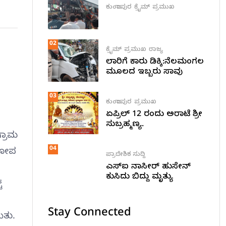
ಕುಂದಾಪುರ
ಕ್ರೈಮ್
ಪ್ರಮುಖ
02
ಕ್ರೈಮ್
ಪ್ರಮುಖ
ರಾಜ್ಯ
ಲಾರಿಗೆ ಕಾರು ಡಿಕ್ಕಿ:ನೆಲಮಂಗಲ
ಮೂಲದ ಇಬ್ಬರು ಸಾವು
03
ಕುಂದಾಪುರ
ಪ್ರಮುಖ
ಏಪ್ರಿಲ್ 12 ರಂದು ಅರಾಟೆ ಶ್ರೀ
ಸುಬ್ರಹ್ಮಣ್ಯ.
್ರಾಮ
04
ಾರೋಪ
ಪ್ರಾದೇಶಿಕ ಸುದ್ದಿ
ಎಸ್ಐ ನಾಸೀರ್ ಹುಸೇನ್
ಕುಸಿದು ಬಿದ್ದು ಮೃತ್ಯು
್
Stay Connected
ಿತು.