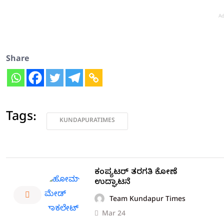
Ad
Share
Tags:
KUNDAPURATIMES
ಕಂಪ್ಯೂಟರ್ ತರಗತಿ ಕೋಣೆ
ಉದ್ಘಾಟನೆ
Team Kundapur Times
Mar 24