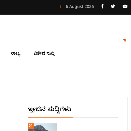
ಬ್ರಹ್ಮಣ್ಯ ದೇವಸ್ಥಾನದಲ್ಲಿ ಏಕಪವಿತ್ರ ನಾಗಮಂಡಲೋತ್ಸವ
6 August 2026
ರಾಜ್ಯ
ವಿಶೇಷ ಸುದ್ದಿ
ಇತ್ತೀಚಿನ ಸುದ್ದಿಗಳು
01