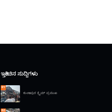
ಇತ್ತೀಚಿನ ಸುದ್ದಿಗಳು
01
ಕುಂದಾಪುರ
ಕ್ರೈಮ್
ಪ್ರಮುಖ
02