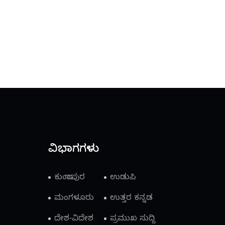
ವಿಭಾಗಗಳು
ಕುಂದಾಪುರ
ಉಡುಪಿ
ಮಂಗಳೂರು
ಉತ್ತರ ಕನ್ನಡ
ದೇಶ-ವಿದೇಶ
ಪ್ರಮುಖ ಸುದ್ದಿ