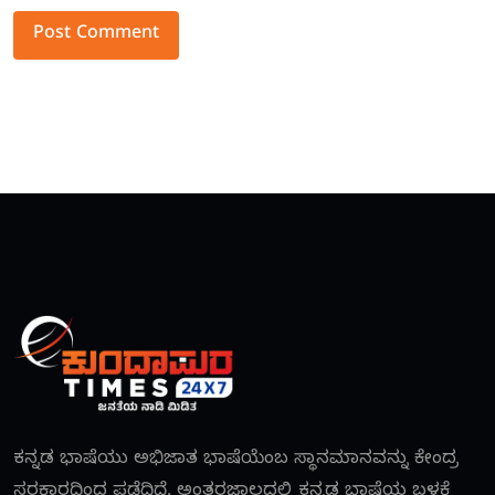
Alternative:
ಕನ್ನಡ ಭಾಷೆಯು ಅಭಿಜಾತ ಭಾಷೆಯೆಂಬ ಸ್ಥಾನಮಾನವನ್ನು ಕೇಂದ್ರ
ಸರಕಾರದಿಂದ ಪಡೆದಿದೆ. ಅಂತರಜಾಲದಲ್ಲಿ ಕನ್ನಡ ಭಾಷೆಯ ಬಳಕೆ