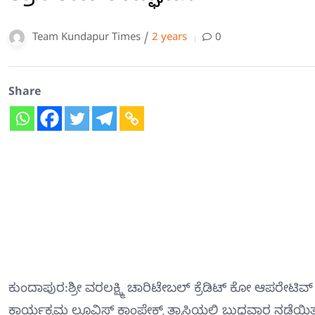
Team Kundapur Times /
2 years
0
Share
ಕುಂದಾಪುರ:ಶ್ರೀ ವರಲಕ್ಷ್ಮಿ ಚಾರಿಟೇಬಲ್ ಕ್ರೆಡಿಟ್ ಕೋ ಆಪರೇಟ
ಕಾರ್ಯಕ್ರಮ ಲೂವಿಸ್ ಕಾಂಪ್ಲೇಕ್ಸ್ ತ್ರಾಸಿಯಲ್ಲಿ ಬುಧವಾರ ನಡೆಯಿತ