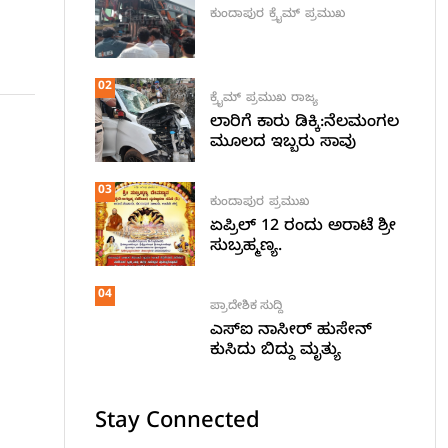
ಕುಂದಾಪುರ
ಕ್ರೈಮ್
ಪ್ರಮುಖ
02
ಕ್ರೈಮ್
ಪ್ರಮುಖ
ರಾಜ್ಯ
ಲಾರಿಗೆ ಕಾರು ಡಿಕ್ಕಿ:ನೆಲಮಂಗಲ
ಮೂಲದ ಇಬ್ಬರು ಸಾವು
03
ಕುಂದಾಪುರ
ಪ್ರಮುಖ
ಏಪ್ರಿಲ್ 12 ರಂದು ಅರಾಟೆ ಶ್ರೀ
ಸುಬ್ರಹ್ಮಣ್ಯ.
04
ಪ್ರಾದೇಶಿಕ ಸುದ್ದಿ
ಎಸ್ಐ ನಾಸೀರ್ ಹುಸೇನ್
ಕುಸಿದು ಬಿದ್ದು ಮೃತ್ಯು
Stay Connected