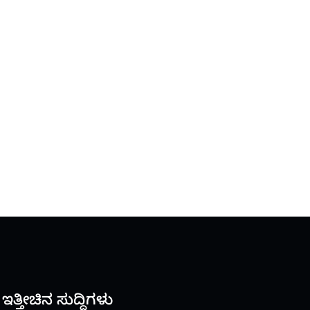
ಇತ್ತೀಚಿನ ಸುದ್ದಿಗಳು