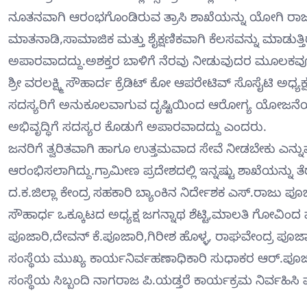
ನೂತನವಾಗಿ ಆರಂಭಗೊಂಡಿರುವ ತ್ರಾಸಿ ಶಾಖೆಯನ್ನು ಯೋಗಿ ರಾ
ಮಾತನಾಡಿ,ಸಾಮಾಜಿಕ ಮತ್ತು ಶೈಕ್ಷಣಿಕವಾಗಿ ಕೆಲಸವನ್ನು ಮಾಡು
ಅಪಾರವಾದದ್ದು.ಅಶಕ್ತರ ಬಾಳಿಗೆ ನೆರವು ನೀಡುವುದರ ಮೂಲಕವೂ ಸ
ಶ್ರೀ ವರಲಕ್ಷ್ಮಿ ಸೌಹಾರ್ದ ಕ್ರೆಡಿಟ್ ಕೋ ಆಪರೇಟಿವ್ ಸೊಸೈಟಿ ಅ
ಸದಸ್ಯರಿಗೆ ಅನುಕೂಲವಾಗುವ ದೃಷ್ಟಿಯಿಂದ ಆರೋಗ್ಯ ಯೋಜನೆಯನ್
ಅಭಿವೃದ್ಧಿಗೆ ಸದಸ್ಯರ ಕೊಡುಗೆ ಅಪಾರವಾದದ್ದು ಎಂದರು.
ಜನರಿಗೆ ತ್ವರಿತವಾಗಿ ಹಾಗೂ ಉತ್ತಮವಾದ ಸೇವೆ ನೀಡಬೇಕು ಎನ್ನುವ
ಆರಂಭಿಸಲಾಗಿದ್ದು.ಗ್ರಾಮೀಣ ಪ್ರದೇಶದಲ್ಲಿ ಇನ್ನಷ್ಟು ಶಾಖೆಯನ್
ದ.ಕ.ಜಿಲ್ಲಾ ಕೇಂದ್ರ ಸಹಕಾರಿ ಬ್ಯಾಂಕಿನ ನಿರ್ದೇಶಕ ಎಸ್.ರಾಜು
ಸೌಹಾರ್ಧ ಒಕ್ಕೂಟದ ಅಧ್ಯಕ್ಷ ಜಗನ್ನಾಥ ಶೆಟ್ಟಿ,ಮಾಲತಿ ಗೋವಿಂ
ಪೂಜಾರಿ,ದೇವನ್ ಕೆ.ಪೂಜಾರಿ,ಗಿರೀಶ ಹೊಳ್ಳ, ರಾಘವೇಂದ್ರ ಪೂಜಾರ
ಸಂಸ್ಥೆಯ ಮುಖ್ಯ ಕಾರ್ಯನಿರ್ವಹಣಾಧಿಕಾರಿ ಸುಧಾಕರ ಆರ್.ಪೂಜಾರಿ 
ಸಂಸ್ಥೆಯ ಸಿಬ್ಬಂದಿ ನಾಗರಾಜ ಪಿ.ಯಡ್ತರೆ ಕಾರ್ಯಕ್ರಮ ನಿರ್ವಹಿಸಿ