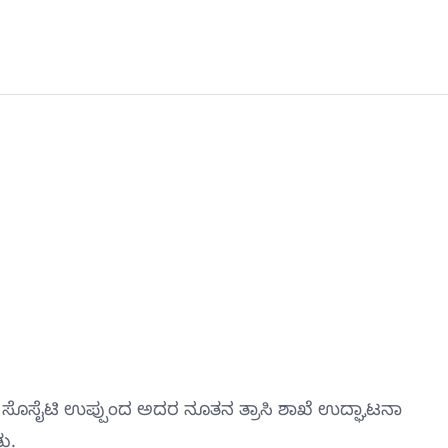
ಿವ್ ಸೊಸೈಟಿ ಉಪ್ಪುಂದ ಅದರ ನೂತನ ತ್ರಾಸಿ ಶಾಖೆ ಉದ್ಘಾಟನಾ
ು.