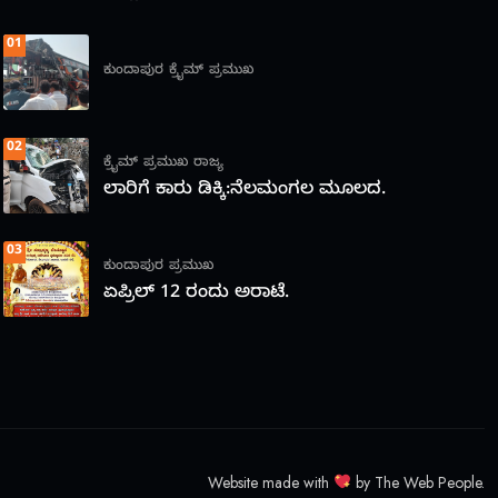
01
ಕುಂದಾಪುರ
ಕ್ರೈಮ್
ಪ್ರಮುಖ
02
ಕ್ರೈಮ್
ಪ್ರಮುಖ
ರಾಜ್ಯ
ಲಾರಿಗೆ ಕಾರು ಡಿಕ್ಕಿ:ನೆಲಮಂಗಲ ಮೂಲದ.
03
ಕುಂದಾಪುರ
ಪ್ರಮುಖ
ಏಪ್ರಿಲ್ 12 ರಂದು ಅರಾಟೆ.
Website made with
by The Web People.