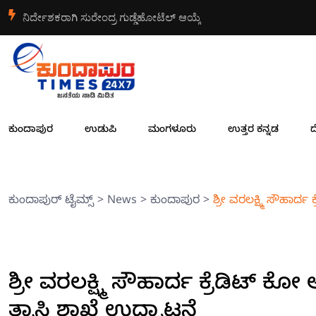
ನಿರ್ದೇಶಕರಾಗಿ ಸುರೇಂದ್ರ ಗುಡ್ಡೆಹೋಟೆಲ್ ಆಯ್ಕೆ
ಕುಂದಾಪುರ
ಉಡುಪಿ
ಮಂಗಳೂರು
ಉತ್ತರ ಕನ್ನಡ
ದ
ಕುಂದಾಪುರ್ ಟೈಮ್ಸ್
>
News
>
ಕುಂದಾಪುರ
>
ಶ್ರೀ ವರಲಕ್ಷ್ಮಿ ಸೌಹಾರ
ಶ್ರೀ ವರಲಕ್ಷ್ಮಿ ಸೌಹಾರ್ದ ಕ್ರೆಡಿಟ
ತ್ರಾಸಿ ಶಾಖೆ ಉದ್ಘಾಟನೆ