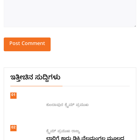
Alternative:
ಇತ್ತೀಚಿನ ಸುದ್ದಿಗಳು
01
ಕುಂದಾಪುರ
ಕ್ರೈಮ್
ಪ್ರಮುಖ
02
ಕ್ರೈಮ್
ಪ್ರಮುಖ
ರಾಜ್ಯ
ಲಾರಿಗೆ ಕಾರು ಡಿಕ್ಕಿ:ನೆಲಮಂಗಲ ಮೂಲದ