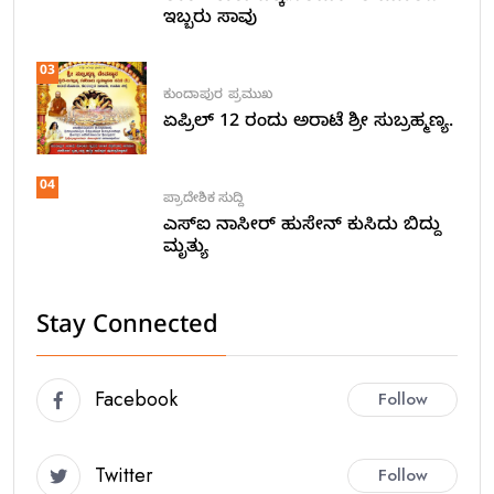
ಇಬ್ಬರು ಸಾವು
03
ಕುಂದಾಪುರ
ಪ್ರಮುಖ
ಏಪ್ರಿಲ್ 12 ರಂದು ಅರಾಟೆ ಶ್ರೀ ಸುಬ್ರಹ್ಮಣ್ಯ.
04
ಪ್ರಾದೇಶಿಕ ಸುದ್ದಿ
ಎಸ್ಐ ನಾಸೀರ್ ಹುಸೇನ್ ಕುಸಿದು ಬಿದ್ದು
ಮೃತ್ಯು
Stay Connected
Facebook
Follow
Twitter
Follow