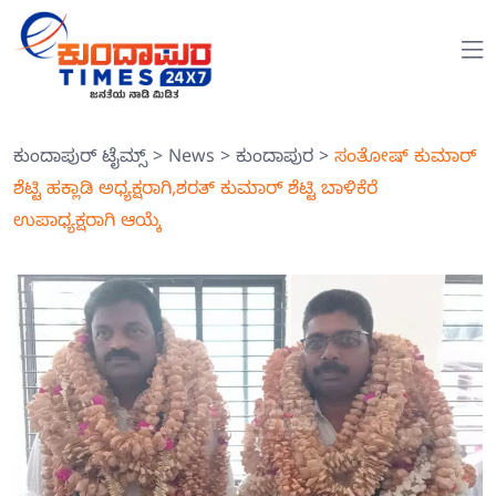
ಕುಂದಾಪುರ್ ಟೈಮ್ಸ್
>
News
>
ಕುಂದಾಪುರ
>
ಸಂತೋಷ್ ಕುಮಾರ್
ಶೆಟ್ಟಿ ಹಕ್ಲಾಡಿ ಅಧ್ಯಕ್ಷರಾಗಿ,ಶರತ್ ಕುಮಾರ್ ಶೆಟ್ಟಿ ಬಾಳಿಕೆರೆ
ಉಪಾಧ್ಯಕ್ಷರಾಗಿ ಆಯ್ಕೆ