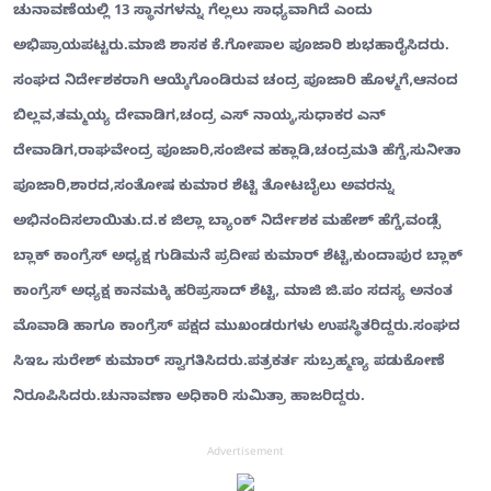
ಚುನಾವಣೆಯಲ್ಲಿ 13 ಸ್ಥಾನಗಳನ್ನು ಗೆಲ್ಲಲು ಸಾಧ್ಯವಾಗಿದೆ ಎಂದು
ಅಭಿಪ್ರಾಯಪಟ್ಟರು.ಮಾಜಿ ಶಾಸಕ ಕೆ.ಗೋಪಾಲ ಪೂಜಾರಿ ಶುಭಹಾರೈಸಿದರು.
ಸಂಘದ ನಿರ್ದೇಶಕರಾಗಿ ಆಯ್ಕೆಗೊಂಡಿರುವ ಚಂದ್ರ ಪೂಜಾರಿ ಹೊಳ್ಮಗೆ,ಆನಂದ
ಬಿಲ್ಲವ,ತಮ್ಮಯ್ಯ ದೇವಾಡಿಗ,ಚಂದ್ರ ಎಸ್ ನಾಯ್ಕ,ಸುಧಾಕರ ಎನ್
ದೇವಾಡಿಗ,ರಾಘವೇಂದ್ರ ಪೂಜಾರಿ,ಸಂಜೀವ ಹಕ್ಲಾಡಿ,ಚಂದ್ರಮತಿ ಹೆಗ್ಡೆ,ಸುನೀತಾ
ಪೂಜಾರಿ,ಶಾರದ,ಸಂತೋಷ ಕುಮಾರ ಶೆಟ್ಟಿ ತೋಟಬೈಲು ಅವರನ್ನು
ಅಭಿನಂದಿಸಲಾಯಿತು.ದ.ಕ ಜಿಲ್ಲಾ ಬ್ಯಾಂಕ್ ನಿರ್ದೇಶಕ ಮಹೇಶ್ ಹೆಗ್ಡೆ,ವಂಡ್ಸೆ
ಬ್ಲಾಕ್ ಕಾಂಗ್ರೆಸ್ ಅಧ್ಯಕ್ಷ ಗುಡಿಮನೆ ಪ್ರದೀಪ ಕುಮಾರ್ ಶೆಟ್ಟಿ,ಕುಂದಾಪುರ ಬ್ಲಾಕ್
ಕಾಂಗ್ರೆಸ್ ಅಧ್ಯಕ್ಷ ಕಾನಮಕ್ಕಿ ಹರಿಪ್ರಸಾದ್ ಶೆಟ್ಟಿ, ಮಾಜಿ ಜಿ.ಪಂ ಸದಸ್ಯ ಅನಂತ
ಮೊವಾಡಿ ಹಾಗೂ ಕಾಂಗ್ರೆಸ್ ಪಕ್ಷದ ಮುಖಂಡರುಗಳು ಉಪಸ್ಥಿತರಿದ್ದರು.ಸಂಘದ
ಸಿಇಒ ಸುರೇಶ್ ಕುಮಾರ್ ಸ್ವಾಗತಿಸಿದರು.ಪತ್ರಕರ್ತ ಸುಬ್ರಹ್ಮಣ್ಯ ಪಡುಕೋಣೆ
ನಿರೂಪಿಸಿದರು.ಚುನಾವಣಾ ಅಧಿಕಾರಿ ಸುಮಿತ್ರಾ ಹಾಜರಿದ್ದರು.
Advertisement