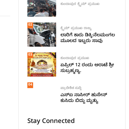
ಕುಂದಾಪುರ
ಕ್ರೈಮ್
ಪ್ರಮುಖ
02
ಕ್ರೈಮ್
ಪ್ರಮುಖ
ರಾಜ್ಯ
ಲಾರಿಗೆ ಕಾರು ಡಿಕ್ಕಿ:ನೆಲಮಂಗಲ
ಮೂಲದ ಇಬ್ಬರು ಸಾವು
03
ಕುಂದಾಪುರ
ಪ್ರಮುಖ
ಏಪ್ರಿಲ್ 12 ರಂದು ಅರಾಟೆ ಶ್ರೀ
ಸುಬ್ರಹ್ಮಣ್ಯ.
04
ಪ್ರಾದೇಶಿಕ ಸುದ್ದಿ
ಎಸ್ಐ ನಾಸೀರ್ ಹುಸೇನ್
ಕುಸಿದು ಬಿದ್ದು ಮೃತ್ಯು
Stay Connected