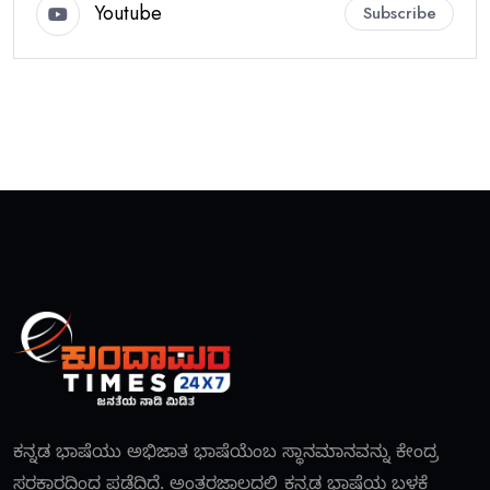
Youtube
Subscribe
ಕನ್ನಡ ಭಾಷೆಯು ಅಭಿಜಾತ ಭಾಷೆಯೆಂಬ ಸ್ಥಾನಮಾನವನ್ನು ಕೇಂದ್ರ
ಸರಕಾರದಿಂದ ಪಡೆದಿದೆ. ಅಂತರಜಾಲದಲ್ಲಿ ಕನ್ನಡ ಭಾಷೆಯ ಬಳಕೆ