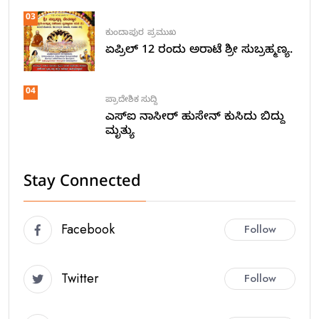
03
ಕುಂದಾಪುರ
ಪ್ರಮುಖ
ಏಪ್ರಿಲ್ 12 ರಂದು ಅರಾಟೆ ಶ್ರೀ ಸುಬ್ರಹ್ಮಣ್ಯ.
04
ಪ್ರಾದೇಶಿಕ ಸುದ್ದಿ
ಎಸ್ಐ ನಾಸೀರ್ ಹುಸೇನ್ ಕುಸಿದು ಬಿದ್ದು
ಮೃತ್ಯು
Stay Connected
Facebook
Follow
Twitter
Follow