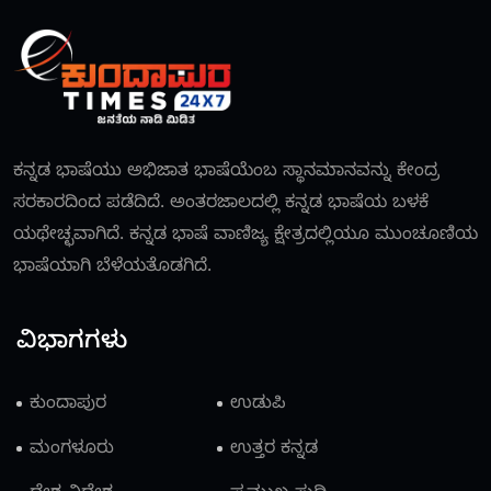
ಕನ್ನಡ ಭಾಷೆಯು ಅಭಿಜಾತ ಭಾಷೆಯೆಂಬ ಸ್ಥಾನಮಾನವನ್ನು ಕೇಂದ್ರ
ಸರಕಾರದಿಂದ ಪಡೆದಿದೆ. ಅಂತರಜಾಲದಲ್ಲಿ ಕನ್ನಡ ಭಾಷೆಯ ಬಳಕೆ
ಯಥೇಚ್ಛವಾಗಿದೆ. ಕನ್ನಡ ಭಾಷೆ ವಾಣಿಜ್ಯ ಕ್ಷೇತ್ರದಲ್ಲಿಯೂ ಮುಂಚೂಣಿಯ
ಭಾಷೆಯಾಗಿ ಬೆಳೆಯತೊಡಗಿದೆ.
ವಿಭಾಗಗಳು
ಕುಂದಾಪುರ
ಉಡುಪಿ
ಮಂಗಳೂರು
ಉತ್ತರ ಕನ್ನಡ