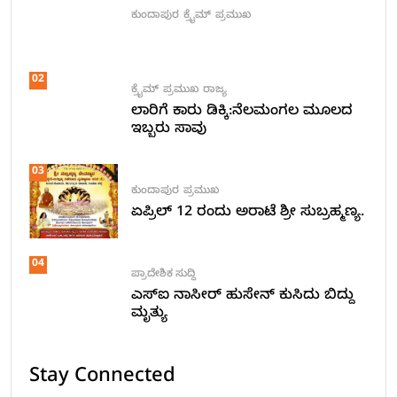
ಕುಂದಾಪುರ
ಕ್ರೈಮ್
ಪ್ರಮುಖ
02
ಕ್ರೈಮ್
ಪ್ರಮುಖ
ರಾಜ್ಯ
ಲಾರಿಗೆ ಕಾರು ಡಿಕ್ಕಿ:ನೆಲಮಂಗಲ ಮೂಲದ
ಇಬ್ಬರು ಸಾವು
03
ಕುಂದಾಪುರ
ಪ್ರಮುಖ
ಏಪ್ರಿಲ್ 12 ರಂದು ಅರಾಟೆ ಶ್ರೀ ಸುಬ್ರಹ್ಮಣ್ಯ.
04
ಪ್ರಾದೇಶಿಕ ಸುದ್ದಿ
ಎಸ್ಐ ನಾಸೀರ್ ಹುಸೇನ್ ಕುಸಿದು ಬಿದ್ದು
ಮೃತ್ಯು
Stay Connected