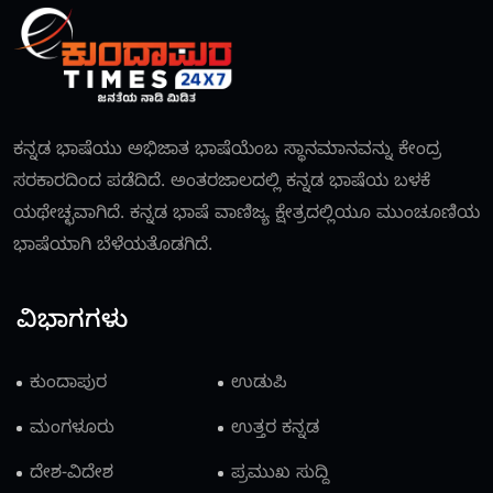
ಕನ್ನಡ ಭಾಷೆಯು ಅಭಿಜಾತ ಭಾಷೆಯೆಂಬ ಸ್ಥಾನಮಾನವನ್ನು ಕೇಂದ್ರ
ಸರಕಾರದಿಂದ ಪಡೆದಿದೆ. ಅಂತರಜಾಲದಲ್ಲಿ ಕನ್ನಡ ಭಾಷೆಯ ಬಳಕೆ
ಯಥೇಚ್ಛವಾಗಿದೆ. ಕನ್ನಡ ಭಾಷೆ ವಾಣಿಜ್ಯ ಕ್ಷೇತ್ರದಲ್ಲಿಯೂ ಮುಂಚೂಣಿಯ
ಭಾಷೆಯಾಗಿ ಬೆಳೆಯತೊಡಗಿದೆ.
ವಿಭಾಗಗಳು
ಕುಂದಾಪುರ
ಉಡುಪಿ
ಮಂಗಳೂರು
ಉತ್ತರ ಕನ್ನಡ
ದೇಶ-ವಿದೇಶ
ಪ್ರಮುಖ ಸುದ್ದಿ