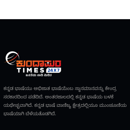
ಕನ್ನಡ ಭಾಷೆಯು ಅಭಿಜಾತ ಭಾಷೆಯೆಂಬ ಸ್ಥಾನಮಾನವನ್ನು ಕೇಂದ್ರ
ಸರಕಾರದಿಂದ ಪಡೆದಿದೆ. ಅಂತರಜಾಲದಲ್ಲಿ ಕನ್ನಡ ಭಾಷೆಯ ಬಳಕೆ
ಯಥೇಚ್ಛವಾಗಿದೆ. ಕನ್ನಡ ಭಾಷೆ ವಾಣಿಜ್ಯ ಕ್ಷೇತ್ರದಲ್ಲಿಯೂ ಮುಂಚೂಣಿಯ
ಭಾಷೆಯಾಗಿ ಬೆಳೆಯತೊಡಗಿದೆ.