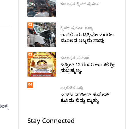
ಕುಂದಾಪುರ
ಕ್ರೈಮ್
ಪ್ರಮುಖ
02
ಕ್ರೈಮ್
ಪ್ರಮುಖ
ರಾಜ್ಯ
ಲಾರಿಗೆ ಕಾರು ಡಿಕ್ಕಿ:ನೆಲಮಂಗಲ
ಮೂಲದ ಇಬ್ಬರು ಸಾವು
03
ಕುಂದಾಪುರ
ಪ್ರಮುಖ
ಏಪ್ರಿಲ್ 12 ರಂದು ಅರಾಟೆ ಶ್ರೀ
ಸುಬ್ರಹ್ಮಣ್ಯ.
04
ಪ್ರಾದೇಶಿಕ ಸುದ್ದಿ
ಎಸ್ಐ ನಾಸೀರ್ ಹುಸೇನ್
ಕುಸಿದು ಬಿದ್ದು ಮೃತ್ಯು
ಕ್ಕೆ
Stay Connected