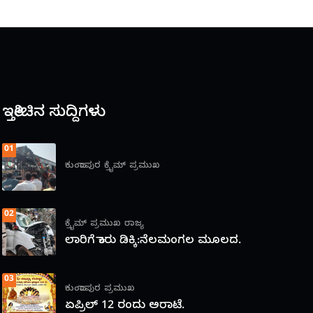
ಇತ್ತೀಚಿನ ಸುದ್ದಿಗಳು
01
ಕುಂದಾಪುರ
ಕ್ರೈಮ್
ಪ್ರಮುಖ
02
ಕ್ರೈಮ್
ಪ್ರಮುಖ
ರಾಜ್ಯ
ಲಾರಿಗೆ ಕಾರು ಡಿಕ್ಕಿ:ನೆಲಮಂಗಲ ಮೂಲದ.
03
ಕುಂದಾಪುರ
ಪ್ರಮುಖ
ಏಪ್ರಿಲ್ 12 ರಂದು ಅರಾಟೆ.