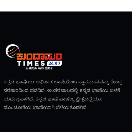
ಕನ್ನಡ ಭಾಷೆಯು ಅಭಿಜಾತ ಭಾಷೆಯೆಂಬ ಸ್ಥಾನಮಾನವನ್ನು ಕೇಂದ್ರ
ಸರಕಾರದಿಂದ ಪಡೆದಿದೆ. ಅಂತರಜಾಲದಲ್ಲಿ ಕನ್ನಡ ಭಾಷೆಯ ಬಳಕೆ
ಯಥೇಚ್ಛವಾಗಿದೆ. ಕನ್ನಡ ಭಾಷೆ ವಾಣಿಜ್ಯ ಕ್ಷೇತ್ರದಲ್ಲಿಯೂ
ಮುಂಚೂಣಿಯ ಭಾಷೆಯಾಗಿ ಬೆಳೆಯತೊಡಗಿದೆ.