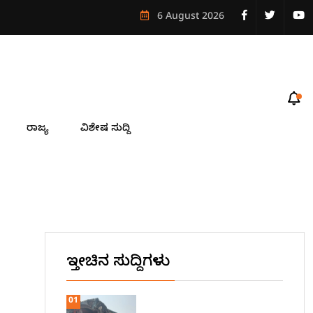
6 August 2026
ರಾಜ್ಯ
ವಿಶೇಷ ಸುದ್ದಿ
ಇತ್ತೀಚಿನ ಸುದ್ದಿಗಳು
01