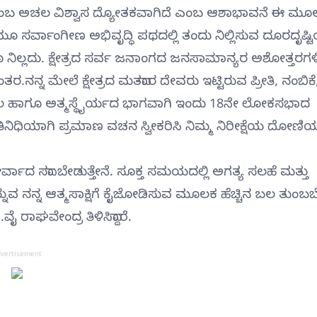
ೆ ಎಂಬ ಅಚಲ ವಿಶ್ವಾಸ ದ್ಯೋತಕವಾಗಿದೆ ಎಂಬ ಆಶಾಭಾವನೆ ಈ ಮೂ
್ಲಿಯೂ ಸರ್ವಾಂಗೀಣ ಅಭಿವೃದ್ಧಿ ಪಥದಲ್ಲಿ ತಂದು ನಿಲ್ಲಿಸುವ ದೂರದೃಷ್
ನಿಲ್ಲದು. ಕ್ಷೇತ್ರದ ಸರ್ವ ಜನಾಂಗದ ಜನಸಾಮಾನ್ಯರ ಅಶೋತ್ತರಗಳಿ
್ನ ಮೇಲೆ ಕ್ಷೇತ್ರದ ಮತದಾರ ದೇವರು ಇಟ್ಟಿರುವ ಪ್ರೀತಿ, ನಂಬಿಕೆ
್ಮಬಲ ಹಾಗೂ ಅತ್ಮಸ್ಥೈರ್ಯದ ಭಾಗವಾಗಿ ಇಂದು 18ನೇ ಲೋಕಸಭಾದ
ನಿಧಿಯಾಗಿ ಪ್ರಮಾಣ ವಚನ ಸ್ವೀಕರಿಸಿ ನಿಮ್ಮ ನಿರೀಕ್ಷೆಯ ದೋಣಿಯಲ
ದ ಸದಾ ಬೇಡುತ್ತೇನೆ. ಸೂಕ್ತ ಸಮಯದಲ್ಲಿ ಅಗತ್ಯ ಸಲಹೆ ಮತ್ತು
ನ್ನುವ ನನ್ನ ಆತ್ಮಸಾಕ್ಷಿಗೆ ಕೈಜೋಡಿಸುವ ಮೂಲಕ ಹೆಚ್ಚಿನ ಬಲ ತುಂಬ
ೈ ರಾಘವೇಂದ್ರ ತಿಳಿಸಿದ್ದಾರೆ.
vertisement