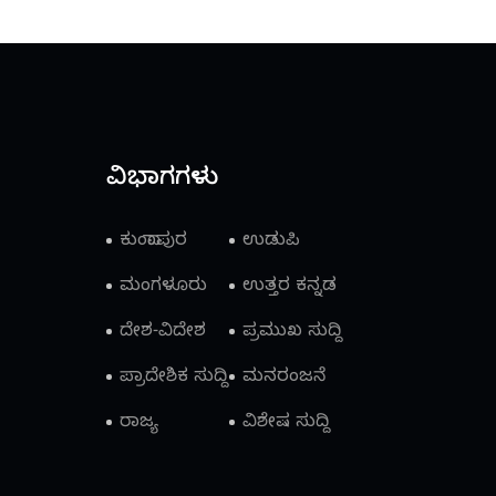
ವಿಭಾಗಗಳು
ಕುಂದಾಪುರ
ಉಡುಪಿ
ಮಂಗಳೂರು
ಉತ್ತರ ಕನ್ನಡ
ದೇಶ-ವಿದೇಶ
ಪ್ರಮುಖ ಸುದ್ದಿ
ಪ್ರಾದೇಶಿಕ ಸುದ್ದಿ
ಮನರಂಜನೆ
ರಾಜ್ಯ
ವಿಶೇಷ ಸುದ್ದಿ