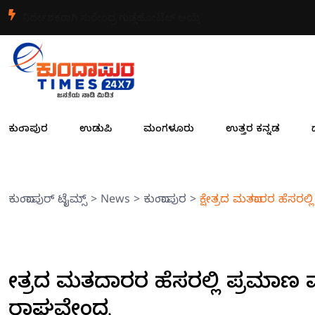
ನಿರ್ದೇಶಕರಾಗಿ ಸುರೇಂದ್ರ ಗುಡ್ಡೆಹೋಟೆಲ್ ಆಯ್ಕೆ
ಕುಂದಾಪುರ
ಉಡುಪಿ
ಮಂಗಳೂರು
ಉತ್ತರ ಕನ್ನಡ
ಕುಂದಾಪುರ್ ಟೈಮ್ಸ್
>
News
>
ಕುಂದಾಪುರ
>
ಕ್ಷೇತ್ರದ ಮತದಾರರ ಹೆಸರಲ
ಕ್ಷೇತ್ರದ ಮತದಾರರ ಹೆಸರಲ್ಲಿ ಪ್ರಮಾಣ
ರಾಘವೇಂದ್ರ