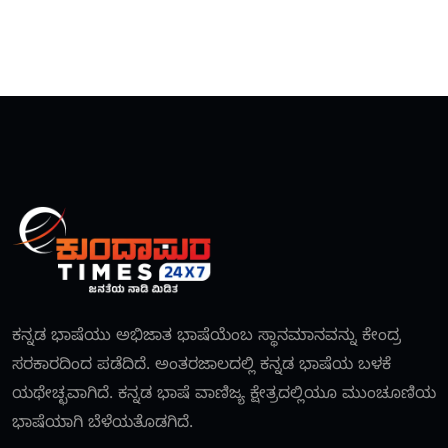
ಕನ್ನಡ ಭಾಷೆಯು ಅಭಿಜಾತ ಭಾಷೆಯೆಂಬ ಸ್ಥಾನಮಾನವನ್ನು ಕೇಂದ್ರ
ಸರಕಾರದಿಂದ ಪಡೆದಿದೆ. ಅಂತರಜಾಲದಲ್ಲಿ ಕನ್ನಡ ಭಾಷೆಯ ಬಳಕೆ
ಯಥೇಚ್ಛವಾಗಿದೆ. ಕನ್ನಡ ಭಾಷೆ ವಾಣಿಜ್ಯ ಕ್ಷೇತ್ರದಲ್ಲಿಯೂ ಮುಂಚೂಣಿಯ
ಭಾಷೆಯಾಗಿ ಬೆಳೆಯತೊಡಗಿದೆ.