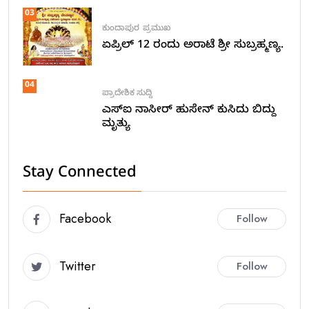
03
ಕುಂದಾಪುರ
ಪ್ರಮುಖ
ಏಪ್ರಿಲ್ 12 ರಂದು ಅರಾಟೆ ಶ್ರೀ ಸುಬ್ರಹ್ಮಣ್ಯ.
04
ಪ್ರಾದೇಶಿಕ ಸುದ್ದಿ
ಎಸ್ಐ ನಾಸೀರ್ ಹುಸೇನ್ ಕುಸಿದು ಬಿದ್ದು
ಮೃತ್ಯು
Stay Connected
Facebook
Follow
Twitter
Follow