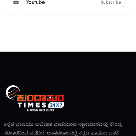
Youtube
Subscribe
ಕನ್ನಡ ಭಾಷೆಯು ಅಭಿಜಾತ ಭಾಷೆಯೆಂಬ ಸ್ಥಾನಮಾನವನ್ನು ಕೇಂದ್ರ
ಸರಕಾರದಿಂದ ಪಡೆದಿದೆ. ಅಂತರಜಾಲದಲ್ಲಿ ಕನ್ನಡ ಭಾಷೆಯ ಬಳಕೆ