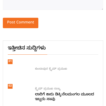
Alternative:
ಇತ್ತೀಚಿನ ಸುದ್ದಿಗಳು
01
ಕುಂದಾಪುರ
ಕ್ರೈಮ್
ಪ್ರಮುಖ
02
ಕ್ರೈಮ್
ಪ್ರಮುಖ
ರಾಜ್ಯ
ಲಾರಿಗೆ ಕಾರು ಡಿಕ್ಕಿ:ನೆಲಮಂಗಲ ಮೂಲದ
ಇಬ್ಬರು ಸಾವು