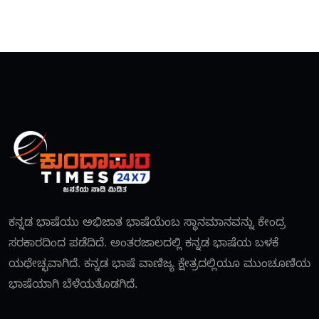
ಕನ್ನಡ ಭಾಷೆಯು ಅಭಿಜಾತ ಭಾಷೆಯೆಂಬ ಸ್ಥಾನಮಾನವನ್ನು ಕೇಂದ್ರ
ಸರಕಾರದಿಂದ ಪಡೆದಿದೆ. ಅಂತರಜಾಲದಲ್ಲಿ ಕನ್ನಡ ಭಾಷೆಯ ಬಳಕೆ
ಯಥೇಚ್ಛವಾಗಿದೆ. ಕನ್ನಡ ಭಾಷೆ ವಾಣಿಜ್ಯ ಕ್ಷೇತ್ರದಲ್ಲಿಯೂ ಮುಂಚೂಣಿಯ
ಭಾಷೆಯಾಗಿ ಬೆಳೆಯತೊಡಗಿದೆ.