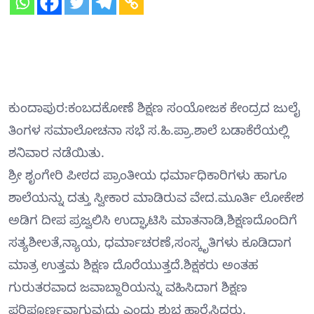
ಕುಂದಾಪುರ:ಕಂಬದಕೋಣೆ ಶಿಕ್ಷಣ ಸಂಯೋಜಕ ಕೇಂದ್ರದ ಜುಲೈ
ತಿಂಗಳ ಸಮಾಲೋಚನಾ ಸಭೆ ಸ.ಹಿ‌.ಪ್ರಾ.ಶಾಲೆ ಬಡಾಕೆರೆಯಲ್ಲಿ
ಶನಿವಾರ ನಡೆಯಿತು.
ಶ್ರೀ ಶೃಂಗೇರಿ ಪೀಠದ ಪ್ರಾಂತೀಯ ಧರ್ಮಾಧಿಕಾರಿಗಳು ಹಾಗೂ
ಶಾಲೆಯನ್ನು ದತ್ತು ಸ್ವೀಕಾರ ಮಾಡಿರುವ ವೇದ.ಮೂರ್ತಿ ಲೋಕೇಶ
ಅಡಿಗ ದೀಪ ಪ್ರಜ್ವಲಿಸಿ ಉದ್ಘಾಟಿಸಿ ಮಾತನಾಡಿ,ಶಿಕ್ಷಣದೊಂದಿಗೆ
ಸತ್ಯಶೀಲತೆ,ನ್ಯಾಯ, ಧರ್ಮಾಚರಣೆ,ಸಂಸ್ಕೃತಿಗಳು ಕೂಡಿದಾಗ
ಮಾತ್ರ ಉತ್ತಮ ಶಿಕ್ಷಣ ದೊರೆಯುತ್ತದೆ.ಶಿಕ್ಷಕರು ಅಂತಹ
ಗುರುತರವಾದ ಜವಾಬ್ದಾರಿಯನ್ನು ವಹಿಸಿದಾಗ ಶಿಕ್ಷಣ
ಪರಿಪೂರ್ಣವಾಗುವುದು ಎಂದು ಶುಭ ಹಾರೈಸಿದರು.