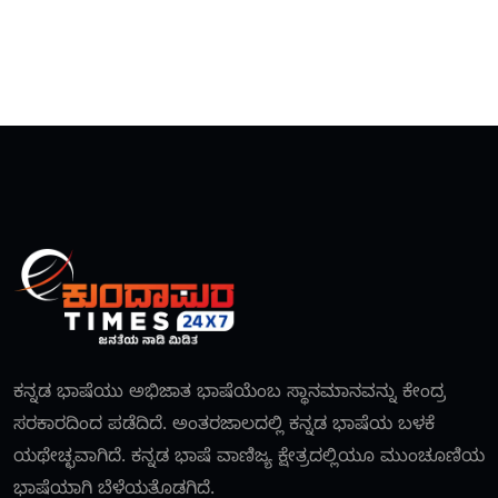
ಕನ್ನಡ ಭಾಷೆಯು ಅಭಿಜಾತ ಭಾಷೆಯೆಂಬ ಸ್ಥಾನಮಾನವನ್ನು ಕೇಂದ್ರ
ಸರಕಾರದಿಂದ ಪಡೆದಿದೆ. ಅಂತರಜಾಲದಲ್ಲಿ ಕನ್ನಡ ಭಾಷೆಯ ಬಳಕೆ
ಯಥೇಚ್ಛವಾಗಿದೆ. ಕನ್ನಡ ಭಾಷೆ ವಾಣಿಜ್ಯ ಕ್ಷೇತ್ರದಲ್ಲಿಯೂ ಮುಂಚೂಣಿಯ
ಭಾಷೆಯಾಗಿ ಬೆಳೆಯತೊಡಗಿದೆ.