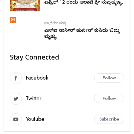
ಏಪ್ರಿಲ್ 12 ರಂದು ಅರಾಟೆ ಶ್ರೀ ಸುಬ್ರಹ್ಮಣ್ಯ.
04
ಪ್ರಾದೇಶಿಕ ಸುದ್ದಿ
ಎಸ್ಐ ನಾಸೀರ್ ಹುಸೇನ್ ಕುಸಿದು ಬಿದ್ದು
ಮೃತ್ಯು
Stay Connected
Facebook
Follow
Twitter
Follow
Youtube
Subscribe