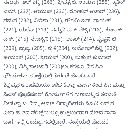
ಸಮರ್ಥ ಆರ್‌ ಶೆಟ್ಟಿ (266), ಶ್ರೀವತ್ಸ ಜಿ. ಉಡುಪ (255), ಹೃತಿಕ್‌
ಎಮ್.‌ (237), ಆಯುಷ್‌ (236), ರೋಹನ್‌ ಆಚಾರ್‌ (236),
ನಮನ (232), ನಿಖಿತಾ (231), ಗೌತಮಿ ಎನ್.‌ ನಾಯಕ್‌
(221), ಯಶಸ್‌ (219), ಸಮೃದ್ಧಿ ಎಸ್.‌ ಶೆಟ್ಟಿ (218), ಸುಹಾಸ್‌
ಎಸ್‌. (215), ತೇಜಸ್ವಿನಿ (215), ಆಕಾಶ್‌ (214), ವೈಷ್ಣವಿ ಬಿ.
(209), ಶ್ರಾವ್ಯ (205), ಶ್ರುತಿ(204), ಅಮೋಘ್ ಶೆಟ್ಟಿ (202),
ಹೇಮಂತ್ (200), ಶ್ರೇಯಸ್ (200), ಸುಶ್ರುತ್ ಕುಮಾರ್
(200), ವಿಸ್ಮಿತಾಆಚಾರಿ (200)ಅಂಕಗಳೊಂದಿಗೆ ಸಿಎ
ಫೌಂಡೇಶನ್ ಪರೀಕ್ಷೆಯಲ್ಲಿ ತೇರ್ಗಡೆ ಹೊಂದಿದ್ದಾರೆ.
ಶಿಕ್ಷ ಪ್ರಭ ಅಕಾಡೆಮಿಯು ಕಳೆದ ಕೆಲವು ವರ್ಷಗಳಿಂದ ಸಿಎ ಮತ್ತು
ಸಿಎಸ್ ಪ್ರೊಫೆಷನಲ್ ಕೋರ್ಸುಗಳಿಗೆ ಗುಣಮಟ್ಟದ ತರಬೇತಿ
ನೀಡುತ್ತಾ ಬಂದಿದ್ದು ಅನೇಕ ವಿದ್ಯಾರ್ಥಿಗಳು ಸಿಎ/ಸಿಎಸ್ ನ
ಎಲ್ಲಾ ಹಂತದ ಪರೀಕ್ಷೆಯಲ್ಲೂ ಉತ್ತೀರ್ಣರಾಗಿ ದೇಶದ ನಾನಾ
ಭಾಗಗಳಲ್ಲಿ ಉದ್ಯೋಗದಲ್ಲಿದ್ದಾರೆ. ಸಂಸ್ಥೆಯಲ್ಲಿ ಬೋಧಕ