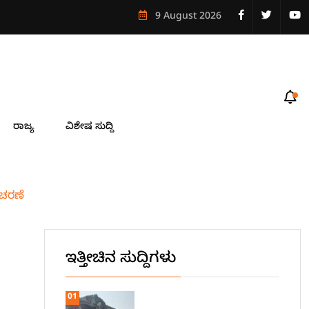
9 August 2026
ರಾಜ್ಯ
ವಿಶೇಷ ಸುದ್ದಿ
ಆಚರಣೆ
ಇತ್ತೀಚಿನ ಸುದ್ದಿಗಳು
01