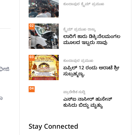
ಕುಂದಾಪುರ
ಕ್ರೈಮ್
ಪ್ರಮುಖ
02
ಕ್ರೈಮ್
ಪ್ರಮುಖ
ರಾಜ್ಯ
ಲಾರಿಗೆ ಕಾರು ಡಿಕ್ಕಿ:ನೆಲಮಂಗಲ
ಮೂಲದ ಇಬ್ಬರು ಸಾವು
03
ಕುಂದಾಪುರ
ಪ್ರಮುಖ
ಏಪ್ರಿಲ್ 12 ರಂದು ಅರಾಟೆ ಶ್ರೀ
ಧೀಜಿ
ಸುಬ್ರಹ್ಮಣ್ಯ.
04
ಪ್ರಾದೇಶಿಕ ಸುದ್ದಿ
ಾ
ಎಸ್ಐ ನಾಸೀರ್ ಹುಸೇನ್
ಕುಸಿದು ಬಿದ್ದು ಮೃತ್ಯು
Stay Connected