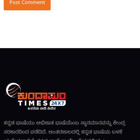
Alternative:
ಕನ್ನಡ ಭಾಷೆಯು ಅಭಿಜಾತ ಭಾಷೆಯೆಂಬ ಸ್ಥಾನಮಾನವನ್ನು ಕೇಂದ್ರ
ಸರಕಾರದಿಂದ ಪಡೆದಿದೆ. ಅಂತರಜಾಲದಲ್ಲಿ ಕನ್ನಡ ಭಾಷೆಯ ಬಳಕೆ