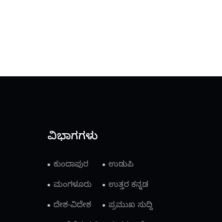
ವಿಭಾಗಗಳು
ಕುಂದಾಪುರ
ಉಡುಪಿ
ಮಂಗಳೂರು
ಉತ್ತರ ಕನ್ನಡ
ದೇಶ-ವಿದೇಶ
ಪ್ರಮುಖ ಸುದ್ದಿ