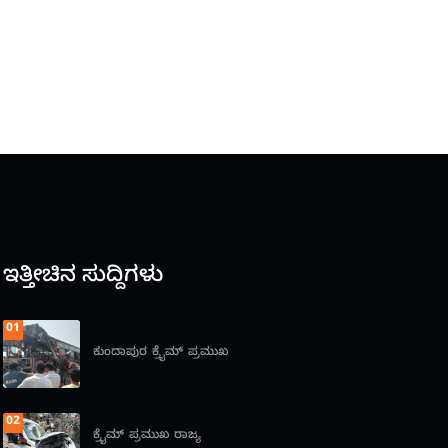
ಇತ್ತೀಚಿನ ಸುದ್ದಿಗಳು
01
ಕುಂದಾಪುರ
ಕ್ರೈಮ್
ಪ್ರಮುಖ
02
ಕ್ರೈಮ್
ಪ್ರಮುಖ
ರಾಜ್ಯ