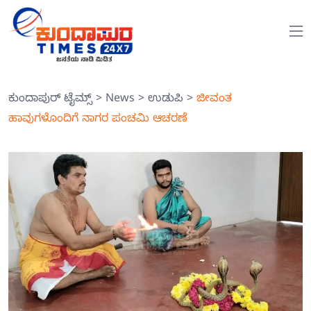
ಕುಂದಾಪುರ್ ಟೈಮ್ಸ್
>
News
>
ಉಡುಪಿ
>
ಜೀವಂತ
ಹಾವುಗಳೊಂದಿಗೆ ನಾಗರ ಪಂಚಮಿ ಆಚರಣೆ