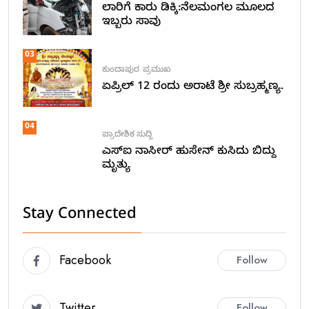
ಲಾರಿಗೆ ಕಾರು ಡಿಕ್ಕಿ:ನೆಲಮಂಗಲ ಮೂಲದ
ಇಬ್ಬರು ಸಾವು
03
ಕುಂದಾಪುರ
ಪ್ರಮುಖ
ಏಪ್ರಿಲ್ 12 ರಂದು ಅರಾಟೆ ಶ್ರೀ ಸುಬ್ರಹ್ಮಣ್ಯ.
04
ಪ್ರಾದೇಶಿಕ ಸುದ್ದಿ
ಎಸ್ಐ ನಾಸೀರ್ ಹುಸೇನ್ ಕುಸಿದು ಬಿದ್ದು
ಮೃತ್ಯು
Stay Connected
Facebook
Follow
Twitter
Follow