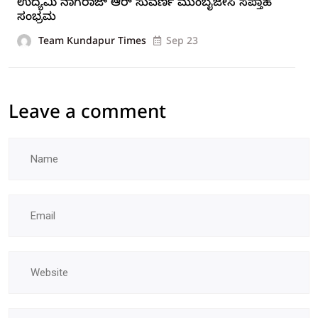
ಉದ್ಯಮಿ ನಾಗರಾಜ್ ಆರ್ ಸುವರ್ಣ ಮುಂಬೈಜೇಸಿ ಸಪ್ತಾಹ
ಸಂಭ್ರಮ
Team Kundapur Times
Sep 23
Leave a comment