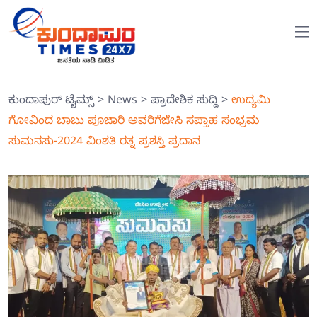
ಕುಂದಾಪುರ್ ಟೈಮ್ಸ್
>
News
>
ಪ್ರಾದೇಶಿಕ ಸುದ್ದಿ
>
ಉದ್ಯಮಿ
ಗೋವಿಂದ ಬಾಬು ಪೂಜಾರಿ ಅವರಿಗೆಜೇಸಿ ಸಪ್ತಾಹ ಸಂಭ್ರಮ
ಸುಮನಸು-2024 ವಿಂಶತಿ ರತ್ನ ಪ್ರಶಸ್ತಿ ಪ್ರದಾನ