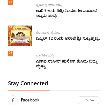
02
ಕ್ರೈಮ್
ಪ್ರಮುಖ
ರಾಜ್ಯ
ಲಾರಿಗೆ ಕಾರು ಡಿಕ್ಕಿ:ನೆಲಮಂಗಲ ಮೂಲದ
ಇಬ್ಬರು ಸಾವು
03
ಕುಂದಾಪುರ
ಪ್ರಮುಖ
ಏಪ್ರಿಲ್ 12 ರಂದು ಅರಾಟೆ ಶ್ರೀ ಸುಬ್ರಹ್ಮಣ್ಯ.
04
ಪ್ರಾದೇಶಿಕ ಸುದ್ದಿ
ಎಸ್ಐ ನಾಸೀರ್ ಹುಸೇನ್ ಕುಸಿದು ಬಿದ್ದು
ಮೃತ್ಯು
Stay Connected
Facebook
Follow