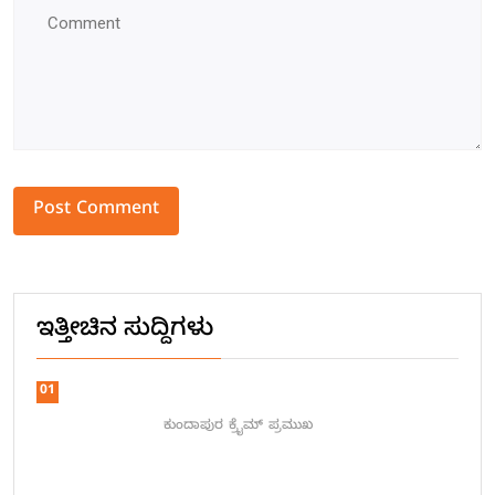
Alternative:
ಇತ್ತೀಚಿನ ಸುದ್ದಿಗಳು
01
ಕುಂದಾಪುರ
ಕ್ರೈಮ್
ಪ್ರಮುಖ