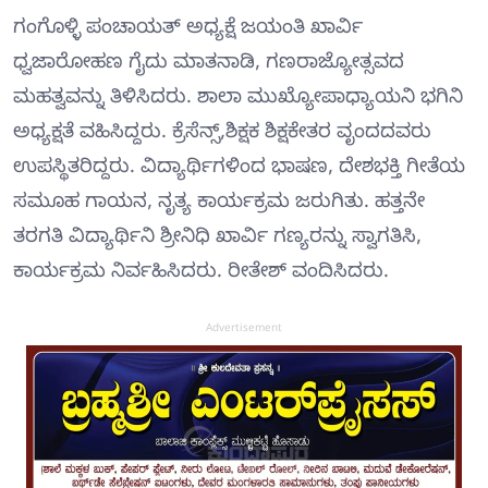
ಗಂಗೊಳ್ಳಿ ಪಂಚಾಯತ್ ಅಧ್ಯಕ್ಷೆ ಜಯಂತಿ ಖಾರ್ವಿ
ಧ್ವಜಾರೋಹಣ ಗೈದು ಮಾತನಾಡಿ, ಗಣರಾಜ್ಯೋತ್ಸವದ
ಮಹತ್ವವನ್ನು ತಿಳಿಸಿದರು. ಶಾಲಾ ಮುಖ್ಯೋಪಾಧ್ಯಾಯನಿ ಭಗಿನಿ
ಅಧ್ಯಕ್ಷತೆ ವಹಿಸಿದ್ದರು. ಕ್ರೆಸೆನ್ಸ್,ಶಿಕ್ಷಕ ಶಿಕ್ಷಕೇತರ ವೃಂದದವರು
ಉಪಸ್ಥಿತರಿದ್ದರು. ವಿದ್ಯಾರ್ಥಿಗಳಿಂದ ಭಾಷಣ, ದೇಶಭಕ್ತಿ ಗೀತೆಯ
ಸಮೂಹ ಗಾಯನ, ನೃತ್ಯ ಕಾರ್ಯಕ್ರಮ ಜರುಗಿತು. ಹತ್ತನೇ
ತರಗತಿ ವಿದ್ಯಾರ್ಥಿನಿ ಶ್ರೀನಿಧಿ ಖಾರ್ವಿ ಗಣ್ಯರನ್ನು ಸ್ವಾಗತಿಸಿ,
ಕಾರ್ಯಕ್ರಮ ನಿರ್ವಹಿಸಿದರು. ರೀತೇಶ್ ವಂದಿಸಿದರು.
Advertisement