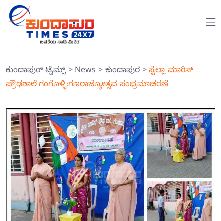
ಕುಂದಾಪುರ್ ಟೈಮ್ಸ್
>
News
>
ಕುಂದಾಪುರ
>
ಸ್ಟೆಲ್ಲಾ ಮಾರಿಸ್
ಪ್ರೌಢಶಾಲೆ ಗಂಗೊಳ್ಳಿ:ಗಣರಾಜ್ಯೋತ್ಸವ ಸಂಭ್ರಮಾಚರಣೆ