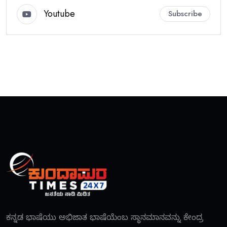
Youtube
Subscribe
ಕನ್ನಡ ಭಾಷೆಯು ಅಭಿಜಾತ ಭಾಷೆಯೆಂಬ ಸ್ಥಾನಮಾನವನ್ನು ಕೇಂದ್ರ