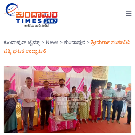
ಕುಂದಾಪುರ್ ಟೈಮ್ಸ್
>
News
>
ಕುಂದಾಪುರ
>
ಶ್ರೀದುರ್ಗಾ ಸಂಜೀವಿನಿ
ಚಿಕ್ಕಿ ಘಟಕ ಉದ್ಘಾಟನೆ