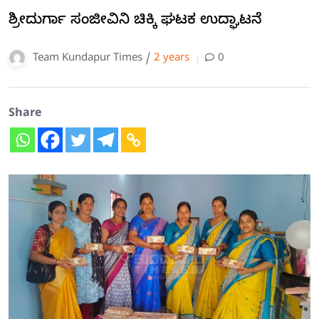
ಶ್ರೀದುರ್ಗಾ ಸಂಜೀವಿನಿ ಚಿಕ್ಕಿ ಘಟಕ ಉದ್ಘಾಟನೆ
Team Kundapur Times /
2 years
0
Share