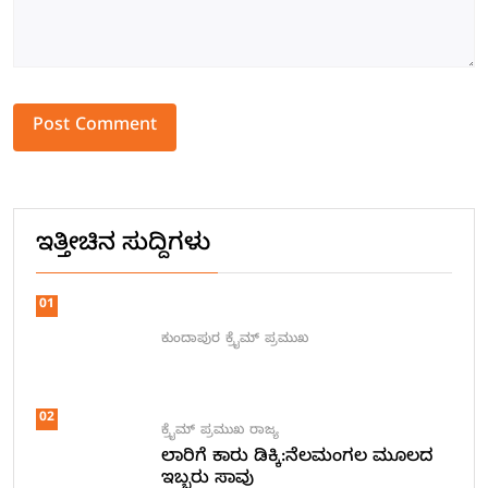
Alternative:
ಇತ್ತೀಚಿನ ಸುದ್ದಿಗಳು
01
ಕುಂದಾಪುರ
ಕ್ರೈಮ್
ಪ್ರಮುಖ
02
ಕ್ರೈಮ್
ಪ್ರಮುಖ
ರಾಜ್ಯ
ಲಾರಿಗೆ ಕಾರು ಡಿಕ್ಕಿ:ನೆಲಮಂಗಲ ಮೂಲದ
ಇಬ್ಬರು ಸಾವು