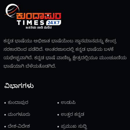
ಕನ್ನಡ ಭಾಷೆಯು ಅಭಿಜಾತ ಭಾಷೆಯೆಂಬ ಸ್ಥಾನಮಾನವನ್ನು ಕೇಂದ್ರ
ಸರಕಾರದಿಂದ ಪಡೆದಿದೆ. ಅಂತರಜಾಲದಲ್ಲಿ ಕನ್ನಡ ಭಾಷೆಯ ಬಳಕೆ
ಯಥೇಚ್ಛವಾಗಿದೆ. ಕನ್ನಡ ಭಾಷೆ ವಾಣಿಜ್ಯ ಕ್ಷೇತ್ರದಲ್ಲಿಯೂ ಮುಂಚೂಣಿಯ
ಭಾಷೆಯಾಗಿ ಬೆಳೆಯತೊಡಗಿದೆ.
ವಿಭಾಗಗಳು
ಕುಂದಾಪುರ
ಉಡುಪಿ
ಮಂಗಳೂರು
ಉತ್ತರ ಕನ್ನಡ
ದೇಶ-ವಿದೇಶ
ಪ್ರಮುಖ ಸುದ್ದಿ