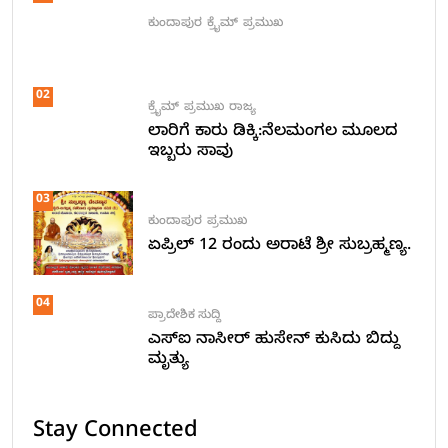
ಕುಂದಾಪುರ
ಕ್ರೈಮ್
ಪ್ರಮುಖ
02
ಕ್ರೈಮ್
ಪ್ರಮುಖ
ರಾಜ್ಯ
ಲಾರಿಗೆ ಕಾರು ಡಿಕ್ಕಿ:ನೆಲಮಂಗಲ ಮೂಲದ
ಇಬ್ಬರು ಸಾವು
03
ಕುಂದಾಪುರ
ಪ್ರಮುಖ
ಏಪ್ರಿಲ್ 12 ರಂದು ಅರಾಟೆ ಶ್ರೀ ಸುಬ್ರಹ್ಮಣ್ಯ.
04
ಪ್ರಾದೇಶಿಕ ಸುದ್ದಿ
ಎಸ್ಐ ನಾಸೀರ್ ಹುಸೇನ್ ಕುಸಿದು ಬಿದ್ದು
ಮೃತ್ಯು
Stay Connected