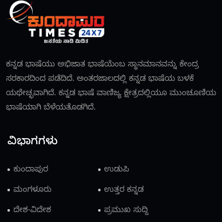
ಕನ್ನಡ ಭಾಷೆಯು ಅಭಿಜಾತ ಭಾಷೆಯೆಂಬ ಸ್ಥಾನಮಾನವನ್ನು ಕೇಂದ್ರ
ಸರಕಾರದಿಂದ ಪಡೆದಿದೆ. ಅಂತರಜಾಲದಲ್ಲಿ ಕನ್ನಡ ಭಾಷೆಯ ಬಳಕೆ
ಯಥೇಚ್ಛವಾಗಿದೆ. ಕನ್ನಡ ಭಾಷೆ ವಾಣಿಜ್ಯ ಕ್ಷೇತ್ರದಲ್ಲಿಯೂ ಮುಂಚೂಣಿಯ
ಭಾಷೆಯಾಗಿ ಬೆಳೆಯತೊಡಗಿದೆ.
ವಿಭಾಗಗಳು
ಕುಂದಾಪುರ
ಉಡುಪಿ
ಮಂಗಳೂರು
ಉತ್ತರ ಕನ್ನಡ
ದೇಶ-ವಿದೇಶ
ಪ್ರಮುಖ ಸುದ್ದಿ