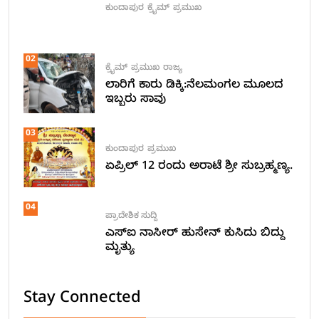
ಕುಂದಾಪುರ
ಕ್ರೈಮ್
ಪ್ರಮುಖ
02
ಕ್ರೈಮ್
ಪ್ರಮುಖ
ರಾಜ್ಯ
ಲಾರಿಗೆ ಕಾರು ಡಿಕ್ಕಿ:ನೆಲಮಂಗಲ ಮೂಲದ
ಇಬ್ಬರು ಸಾವು
03
ಕುಂದಾಪುರ
ಪ್ರಮುಖ
ಏಪ್ರಿಲ್ 12 ರಂದು ಅರಾಟೆ ಶ್ರೀ ಸುಬ್ರಹ್ಮಣ್ಯ.
04
ಪ್ರಾದೇಶಿಕ ಸುದ್ದಿ
ಎಸ್ಐ ನಾಸೀರ್ ಹುಸೇನ್ ಕುಸಿದು ಬಿದ್ದು
ಮೃತ್ಯು
Stay Connected