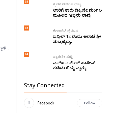
02
ಕ್ರೈಮ್
ಪ್ರಮುಖ
ರಾಜ್ಯ
ಲಾರಿಗೆ ಕಾರು ಡಿಕ್ಕಿ:ನೆಲಮಂಗಲ
ಮೂಲದ ಇಬ್ಬರು ಸಾವು
03
ಕುಂದಾಪುರ
ಪ್ರಮುಖ
ಏಪ್ರಿಲ್ 12 ರಂದು ಅರಾಟೆ ಶ್ರೀ
ಸುಬ್ರಹ್ಮಣ್ಯ.
ಾಳೆ ,
04
ಪ್ರಾದೇಶಿಕ ಸುದ್ದಿ
ಎಸ್ಐ ನಾಸೀರ್ ಹುಸೇನ್
ಕುಸಿದು ಬಿದ್ದು ಮೃತ್ಯು
Stay Connected
Facebook
Follow