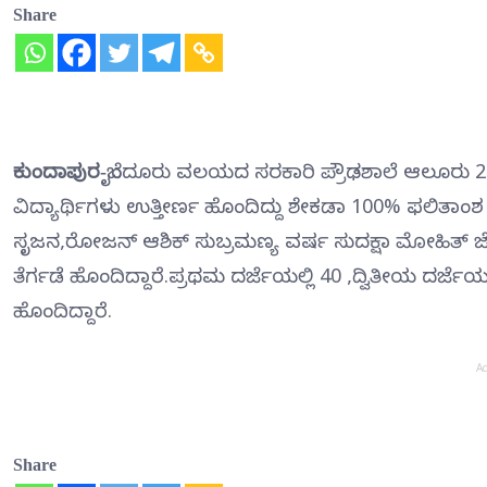
Share
ಕುಂದಾಪುರ-
ಬೈಂದೂರು ವಲಯದ ಸರಕಾರಿ ಪ್ರೌಢಶಾಲೆ ಆಲೂರು 202
ವಿದ್ಯಾರ್ಥಿಗಳು ಉತ್ತೀರ್ಣ ಹೊಂದಿದ್ದು ಶೇಕಡಾ 100% ಫಲಿತಾಂಶ ದಾಖ
ಸೃಜನ,ರೋಜನ್ ಆಶಿಕ್ ಸುಬ್ರಮಣ್ಯ ವರ್ಷ ಸುದಕ್ಷಾ ಮೋಹಿತ್ ಜ್ಯೋತಿ ಪ್
ತೆರ್ಗಡೆ ಹೊಂದಿದ್ದಾರೆ.ಪ್ರಥಮ ದರ್ಜೆಯಲ್ಲಿ 40 ,ದ್ವಿತೀಯ ದರ್ಜೆಯಲ
ಹೊಂದಿದ್ದಾರೆ.
A
Share