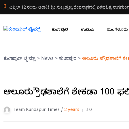
ಏಪ್ರಿಲ್ 12 ರಂದು ಅರಾಟೆ ಶ್ರೀ ಸುಬ್ರಹ್ಮಣ್ಯ ದೇವಸ್ಥಾನದಲ್ಲಿ ಏಕಪವಿತ್ರ ನಾಗ
ಕುಂದಾಪುರ
ಉಡುಪಿ
ಮಂಗಳೂರು
ಕುಂದಾಪುರ್ ಟೈಮ್ಸ್
>
News
>
ಕುಂದಾಪುರ
>
ಆಲೂರು ಪ್ರೌಢಶಾಲೆಗೆ ಶ
ಆಲೂರು ಪ್ರೌಢಶಾಲೆಗೆ ಶೇಕಡಾ 100 ಫ
Team Kundapur Times /
2 years
0