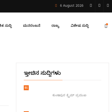
್ದು ಮೃತ್ಯು
6 August 2026
ಿಕ ಸುದ್ದಿ
ಮನರಂಜನೆ
ರಾಜ್ಯ
ವಿಶೇಷ ಸುದ್ದಿ
ಇತ್ತೀಚಿನ ಸುದ್ದಿಗಳು
01
ಕುಂದಾಪುರ
ಕ್ರೈಮ್
ಪ್ರಮುಖ