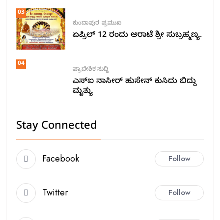
03
ಕುಂದಾಪುರ
ಪ್ರಮುಖ
ಏಪ್ರಿಲ್ 12 ರಂದು ಅರಾಟೆ ಶ್ರೀ ಸುಬ್ರಹ್ಮಣ್ಯ.
04
ಪ್ರಾದೇಶಿಕ ಸುದ್ದಿ
ಎಸ್ಐ ನಾಸೀರ್ ಹುಸೇನ್ ಕುಸಿದು ಬಿದ್ದು
ಮೃತ್ಯು
Stay Connected
Facebook
Follow
Twitter
Follow