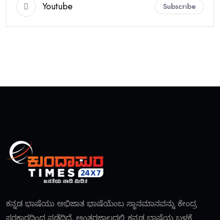
Youtube
Subscribe
ಕನ್ನಡ ಭಾಷೆಯು ಅಭಿಜಾತ ಭಾಷೆಯೆಂಬ ಸ್ಥಾನಮಾನವನ್ನು ಕೇಂದ್ರ
ಸರಕಾರದಿಂದ ಪಡೆದಿದೆ. ಅಂತರಜಾಲದಲ್ಲಿ ಕನ್ನಡ ಭಾಷೆಯ ಬಳಕೆ