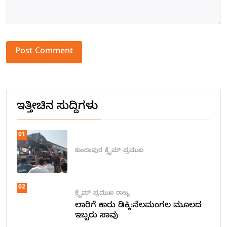
Alternative:
ಇತ್ತೀಚಿನ ಸುದ್ದಿಗಳು
01
ಕುಂದಾಪುರ
ಕ್ರೈಮ್
ಪ್ರಮುಖ
02
ಕ್ರೈಮ್
ಪ್ರಮುಖ
ರಾಜ್ಯ
ಲಾರಿಗೆ ಕಾರು ಡಿಕ್ಕಿ:ನೆಲಮಂಗಲ ಮೂಲದ
ಇಬ್ಬರು ಸಾವು