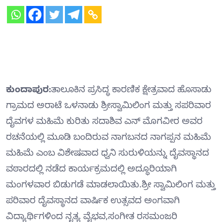
ಕುಂದಾಪುರ:
ತಾಲೂಕಿನ ಪ್ರಸಿದ್ಧ ಕಾರಣಿಕ ಕ್ಷೇತ್ರವಾದ ಹೊಸಾಡು
ಗ್ರಾಮದ ಅರಾಟೆ ಒಳನಾಡು ಶ್ರೀಸ್ವಾಮಿಲಿಂಗ ಮತ್ತು ಸಪರಿವಾರ
ದೈವಗಳ ಮಹಿಮೆ ಕುರಿತು ಸದಾಶಿವ ಎನ್ ಮೊಗವೀರ ಅವರ
ರಚನೆಯಲ್ಲಿ ಮೂಡಿ ಬಂದಿರುವ ನಾಗಬನದ ನಾಗಪ್ಪನ ಮಹಿಮೆ
ಮಹಿಮೆ ಎಂಬ ವಿಶೇಷವಾದ ಧ್ವನಿ ಸುರುಳಿಯನ್ನು ದೈವಸ್ಥಾನದ
ವಠಾರದಲ್ಲಿ ನಡೆದ ಕಾರ್ಯಕ್ರಮದಲ್ಲಿ ಅದ್ಧೂರಿಯಾಗಿ
ಮಂಗಳವಾರ ಬಿಡುಗಡೆ ಮಾಡಲಾಯಿತು.ಶ್ರೀ ಸ್ವಾಮಿಲಿಂಗ ಮತ್ತು
ಪರಿವಾರ ದೈವಸ್ಥಾನದ ವಾರ್ಷಿಕ ಉತ್ಸವದ ಅಂಗವಾಗಿ
ವಿದ್ಯಾರ್ಥಿಗಳಿಂದ ನೃತ್ಯ ವೈಭವ,ಸಂಗೀತ ರಸಮಂಜರಿ