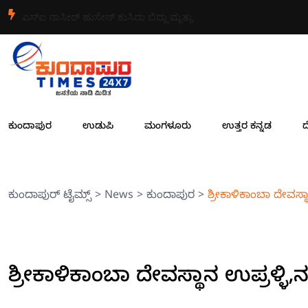
ಎಸ್ಐ ನಾಸೀರ್ ಹುಸೇನ್ ಕುಸಿದು ಬಿದ್ದು ಮೃತ್ಯು
ಕುಂದಾಪುರ
ಉಡುಪಿ
ಮಂಗಳೂರು
ಉತ್ತರ ಕನ್ನಡ
ದ
ಕುಂದಾಪುರ್ ಟೈಮ್ಸ್
>
News
>
ಕುಂದಾಪುರ
>
ಶ್ರೀಕಾಳಿಕಾಂಬಾ ದೇವಸ್
ಶ್ರೀಕಾಳಿಕಾಂಬಾ ದೇವಸ್ಥಾನ ಉಪ್ರಳ್