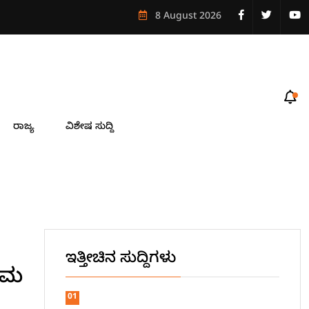
ೋಟೆಲ್ ಆಯ್ಕೆ
8 August 2026
ರಾಜ್ಯ
ವಿಶೇಷ ಸುದ್ದಿ
ಇತ್ತೀಚಿನ ಸುದ್ದಿಗಳು
್ರಮ
01