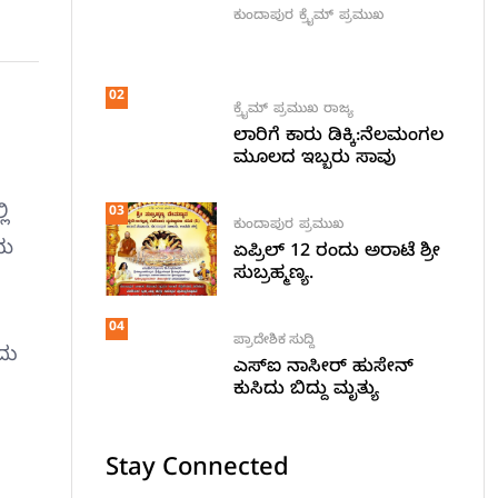
ಕುಂದಾಪುರ
ಕ್ರೈಮ್
ಪ್ರಮುಖ
02
ಕ್ರೈಮ್
ಪ್ರಮುಖ
ರಾಜ್ಯ
ಲಾರಿಗೆ ಕಾರು ಡಿಕ್ಕಿ:ನೆಲಮಂಗಲ
ಮೂಲದ ಇಬ್ಬರು ಸಾವು
ಲಿ
03
ಕುಂದಾಪುರ
ಪ್ರಮುಖ
ಿಯ
ಏಪ್ರಿಲ್ 12 ರಂದು ಅರಾಟೆ ಶ್ರೀ
ಸುಬ್ರಹ್ಮಣ್ಯ.
04
ಪ್ರಾದೇಶಿಕ ಸುದ್ದಿ
ದು
ಎಸ್ಐ ನಾಸೀರ್ ಹುಸೇನ್
ಕುಸಿದು ಬಿದ್ದು ಮೃತ್ಯು
Stay Connected