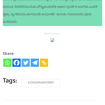
ಸೀಮಂತ ನೆರವೇರಿಸಲಾಯಿತು.ಪೌಷ್ಟಿಕಾಂಶಭರಿತ ಆಹಾರ ಪ್ರದರ್ಶನ ಜರುಗಿತು.ಎಂಬಿಕೆ
ಚೈತ್ರಾ ಸ್ವಾಗತಿಸಿದರು,ಅಂಗನವಾಡಿ ಕಾರ್ಯಕರ್ತೆ ಸುನೀತಾ ನಿರೂಪಿಸಿದರು.ಪ್ರೇಮ
ವಂದಿಸಿದರು.
Advertisement
Share
Tags:
KUNDAPURATIMES