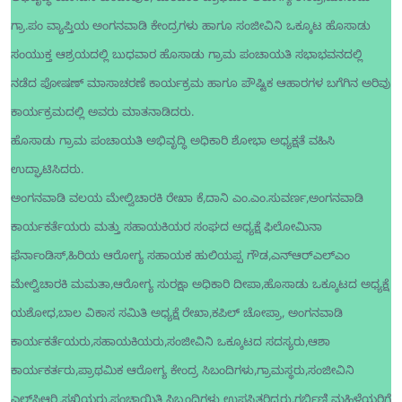
ಗ್ರಾ.ಪಂ ವ್ಯಾಪ್ತಿಯ ಅಂಗನವಾಡಿ ಕೇಂದ್ರಗಳು ಹಾಗೂ ಸಂಜೀವಿನಿ ಒಕ್ಕೂಟ ಹೊಸಾಡು
ಸಂಯುಕ್ತ ಆಶ್ರಯದಲ್ಲಿ ಬುಧವಾರ ಹೊಸಾಡು ಗ್ರಾಮ ಪಂಚಾಯತಿ ಸಭಾಭವನದಲ್ಲಿ
ನಡೆದ ಪೋಷಣ್ ಮಾಸಾಚರಣೆ ಕಾರ್ಯಕ್ರಮ ಹಾಗೂ ಪೌಷ್ಟಿಕ ಆಹಾರಗಳ ಬಗೆಗಿನ ಅರಿವು
ಕಾರ್ಯಕ್ರಮದಲ್ಲಿ ಅವರು ಮಾತನಾಡಿದರು.
ಹೊಸಾಡು ಗ್ರಾಮ ಪಂಚಾಯತಿ ಅಭಿವೃದ್ಧಿ ಅಧಿಕಾರಿ ಶೋಭಾ ಅಧ್ಯಕ್ಷತೆ ವಹಿಸಿ
ಉದ್ಘಾಟಿಸಿದರು.
ಅಂಗನವಾಡಿ ವಲಯ ಮೇಲ್ವಿಚಾರಕಿ ರೇಖಾ ಕೆ,ದಾನಿ ಎಂ.ಎಂ.ಸುವರ್ಣ,ಅಂಗನವಾಡಿ
ಕಾರ್ಯಕರ್ತೆಯರು ಮತ್ತು ಸಹಾಯಕಿಯರ ಸಂಘದ ಅಧ್ಯಕ್ಷೆ ಫಿಲೋಮಿನಾ
ಫೆರ್ನಾಂಡಿಸ್,ಹಿರಿಯ ಆರೋಗ್ಯ ಸಹಾಯಕ ಹುಲಿಯಪ್ಪ ಗೌಡ,ಎನ್‍ಆರ್‍ಎಲ್‍ಎಂ
ಮೇಲ್ವಿಚಾರಕಿ ಮಮತಾ,ಆರೋಗ್ಯ ಸುರಕ್ಷಾ ಅಧಿಕಾರಿ ದೀಪಾ,ಹೊಸಾಡು ಒಕ್ಕೂಟದ ಅಧ್ಯಕ್ಷೆ
ಯಶೋಧ,ಬಾಲ ವಿಕಾಸ ಸಮಿತಿ ಅಧ್ಯಕ್ಷೆ ರೇಖಾ,ಕಪಿಲ್ ಚೋಪ್ರಾ, ಅಂಗನವಾಡಿ
ಕಾರ್ಯಕರ್ತೆಯರು,ಸಹಾಯಕಿಯರು,ಸಂಜೀವಿನಿ ಒಕ್ಕೂಟದ ಸದಸ್ಯರು,ಆಶಾ
ಕಾರ್ಯಕರ್ತರು,ಪ್ರಾಥಮಿಕ ಆರೋಗ್ಯ ಕೇಂದ್ರ ಸಿಬಂದಿಗಳು,ಗ್ರಾಮಸ್ಥರು,ಸಂಜೀವಿನಿ
ಎಲ್‍ಸಿಆರ್‍ಪಿ,ಸಖಿಯರು,ಪಂಚಾಯಿತಿ ಸಿಬ್ಬಂದಿಗಳು ಉಪಸ್ಥಿತರಿದ್ದರು.ಗರ್ಭಿಣಿ ಮಹಿಳೆಯರಿಗೆ