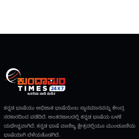
ಕನ್ನಡ ಭಾಷೆಯು ಅಭಿಜಾತ ಭಾಷೆಯೆಂಬ ಸ್ಥಾನಮಾನವನ್ನು ಕೇಂದ್ರ
ಸರಕಾರದಿಂದ ಪಡೆದಿದೆ. ಅಂತರಜಾಲದಲ್ಲಿ ಕನ್ನಡ ಭಾಷೆಯ ಬಳಕೆ
ಯಥೇಚ್ಛವಾಗಿದೆ. ಕನ್ನಡ ಭಾಷೆ ವಾಣಿಜ್ಯ ಕ್ಷೇತ್ರದಲ್ಲಿಯೂ ಮುಂಚೂಣಿಯ
ಭಾಷೆಯಾಗಿ ಬೆಳೆಯತೊಡಗಿದೆ.