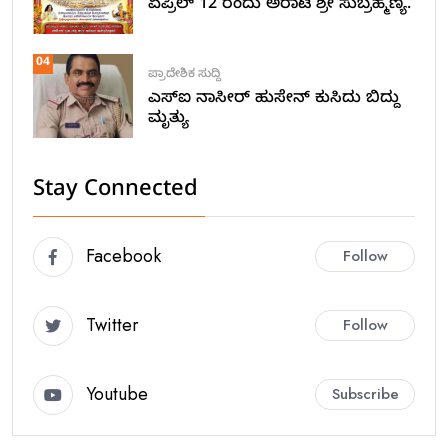
ಏಪ್ರಿಲ್ 12 ರಂದು ಅರಾಟೆ ಶ್ರೀ ಸುಬ್ರಹ್ಮಣ್ಯ.
04
ಪ್ರಾದೇಶಿಕ ಸುದ್ದಿ
ಎಸ್ಐ ನಾಸೀರ್ ಹುಸೇನ್ ಕುಸಿದು ಬಿದ್ದು
ಮೃತ್ಯು
Stay Connected
Facebook
Follow
Twitter
Follow
Youtube
Subscribe