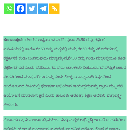
ಕುಂದಾಪುರ
:ಸರಕಾರದ ಅಧ್ಯಯನದ ವರದಿ ಪ್ರಕಾರ ಶೇ.50 ರಷ್ಟು ಗರ್ಭಿಣಿ
ಮಹಿಳೆಯರಲ್ಲಿ ಹಾಗೂ ಶೇ.60 ರಷ್ಟು ಮಕ್ಕಳಲ್ಲಿ ಮತ್ತು ಶೇ.60 ರಷ್ಟು ಕಿಶೋರಿಯರಲ್ಲಿ
ರಕ್ತಹೀನತೆ ಕಂಡು ಬಂದಿರುವುದು ಮಾತ್ರವಲ್ಲದೆ,ಶೇ.30 ರಷ್ಟು ಗಂಡು ಮಕ್ಕಳಲ್ಲಿಯೂ ಕೂಡ
ರಕ್ತಹೀನತೆ ಇದೆ ಎಂದು ವರದಿಯಾಗಿರುವುದು ಆತಂಕಕಾರಿ ವಿಷಯವಾಗಿದೆ.ಪೌಷ್ಟಿಕ ಆಹಾರ
ಸೇವನೆಯಿಂದ ಮಾತ್ರ ಪರಿಹಾರವನ್ನು ಕಂಡು ಕೊಳ್ಳಲು ಸಾಧ್ಯವಾಗಿರುವುದರಿಂದ
ಆಂದೋಲನದ ರೀತಿಯಲ್ಲಿ ಪೋಷಣ್ ಅಭಿಯಾನ ಕಾರ್ಯಕ್ರಮವನ್ನು ಗ್ರಾಮ ಮಟ್ಟದಲ್ಲಿ
ಆಯೋಜನೆ ಮಾಡಲಾಗುತ್ತಿದೆ ಎಂದು ತಾಲೂಕು ಆರೋಗ್ಯ ಶಿಕ್ಷಣ ಅಧಿಕಾರಿ ಭಾಗ್ಯಲಕ್ಷ್ಮೀ
ಹೇಳಿದರು.
ಹೊಸಾಡು ಗ್ರಾಮ ಪಂಚಾಯತಿ,ಮಹಿಳಾ ಮತ್ತು ಮಕ್ಕಳ ಅಭಿವೃದ್ಧಿ ಇಲಾಖೆ ಉಡುಪಿ,ಶಿಶು
ಅಭಿವೃದ್ಧಿ ಯೋಜನೆ ಕುಂದಾಪುರ, ಮರವಂತೆ ಪ್ರಾಥಮಿಕ ಆರೋಗ್ಯ ಕೇಂದ್ರ,ಹೊಸಾಡು