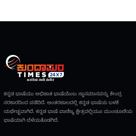
ಕನ್ನಡ ಭಾಷೆಯು ಅಭಿಜಾತ ಭಾಷೆಯೆಂಬ ಸ್ಥಾನಮಾನವನ್ನು ಕೇಂದ್ರ
ಸರಕಾರದಿಂದ ಪಡೆದಿದೆ. ಅಂತರಜಾಲದಲ್ಲಿ ಕನ್ನಡ ಭಾಷೆಯ ಬಳಕೆ
ಯಥೇಚ್ಛವಾಗಿದೆ. ಕನ್ನಡ ಭಾಷೆ ವಾಣಿಜ್ಯ ಕ್ಷೇತ್ರದಲ್ಲಿಯೂ ಮುಂಚೂಣಿಯ
ಭಾಷೆಯಾಗಿ ಬೆಳೆಯತೊಡಗಿದೆ.