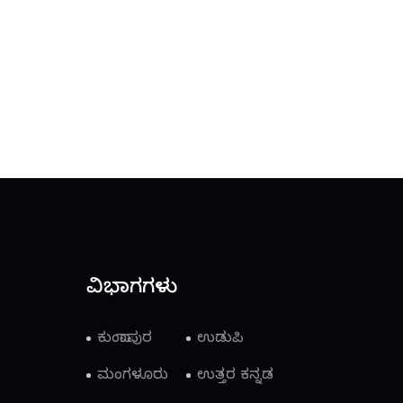
ವಿಭಾಗಗಳು
ಕುಂದಾಪುರ
ಉಡುಪಿ
ಮಂಗಳೂರು
ಉತ್ತರ ಕನ್ನಡ