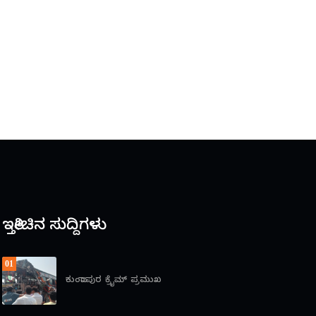
ಇತ್ತೀಚಿನ ಸುದ್ದಿಗಳು
01
ಕುಂದಾಪುರ
ಕ್ರೈಮ್
ಪ್ರಮುಖ