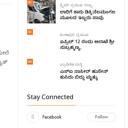
02
ಕ್ರೈಮ್
ಪ್ರಮುಖ
ರಾಜ್ಯ
ಲಾರಿಗೆ ಕಾರು ಡಿಕ್ಕಿ:ನೆಲಮಂಗಲ
ಮೂಲದ ಇಬ್ಬರು ಸಾವು
03
ಕುಂದಾಪುರ
ಪ್ರಮುಖ
ಏಪ್ರಿಲ್ 12 ರಂದು ಅರಾಟೆ ಶ್ರೀ
ಸುಬ್ರಹ್ಮಣ್ಯ.
ಮೇಲೆ
ುತ್
04
ಪ್ರಾದೇಶಿಕ ಸುದ್ದಿ
ಎಸ್ಐ ನಾಸೀರ್ ಹುಸೇನ್
ಕುಸಿದು ಬಿದ್ದು ಮೃತ್ಯು
Stay Connected
Facebook
Follow