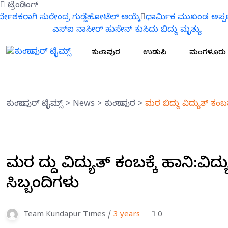
ಟ್ರೆಂಡಿಂಗ್
ನಿರ್ದೇಶಕರಾಗಿ ಸುರೇಂದ್ರ ಗುಡ್ಡೆಹೋಟೆಲ್ ಆಯ್ಕೆ
ೇಶಕರಾಗಿ ಸುರೇಂದ್ರ ಗುಡ್ಡೆಹೋಟೆಲ್ ಆಯ್ಕೆ
ಧಾರ್ಮಿಕ ಮುಖಂಡ ಅಪ್ಪಣ್ಣ ಹೆಗ
ಎಸ್ಐ ನಾಸೀರ್ ಹುಸೇನ್ ಕುಸಿದು ಬಿದ್ದು ಮೃತ್ಯು
ಕುಂದಾಪುರ
ಉಡುಪಿ
ಮಂಗಳೂರು
ಕುಂದಾಪುರ್ ಟೈಮ್ಸ್
>
News
>
ಕುಂದಾಪುರ
>
ಮರ ಬಿದ್ದು ವಿದ್ಯುತ್ ಕಂಬಕ್
ಮರ ಬಿದ್ದು ವಿದ್ಯುತ್ ಕಂಬಕ್ಕೆ ಹಾನಿ:ವಿದ
ಸಿಬ್ಬಂದಿಗಳು
Team Kundapur Times /
3 years
0