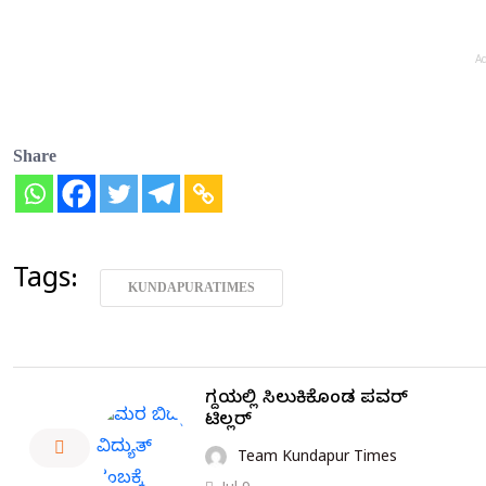
A
Share
Tags:
KUNDAPURATIMES
ಗದ್ದೆಯಲ್ಲಿ ಸಿಲುಕಿಕೊಂಡ ಪವರ್
ಟಿಲ್ಲರ್
Team Kundapur Times