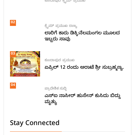
ಕುಂದಾಪುರ
ಕ್ರೈಮ್
ಪ್ರಮುಖ
02
ಕ್ರೈಮ್
ಪ್ರಮುಖ
ರಾಜ್ಯ
ಲಾರಿಗೆ ಕಾರು ಡಿಕ್ಕಿ:ನೆಲಮಂಗಲ ಮೂಲದ
ಇಬ್ಬರು ಸಾವು
03
ಕುಂದಾಪುರ
ಪ್ರಮುಖ
ಏಪ್ರಿಲ್ 12 ರಂದು ಅರಾಟೆ ಶ್ರೀ ಸುಬ್ರಹ್ಮಣ್ಯ.
04
ಪ್ರಾದೇಶಿಕ ಸುದ್ದಿ
ಎಸ್ಐ ನಾಸೀರ್ ಹುಸೇನ್ ಕುಸಿದು ಬಿದ್ದು
ಮೃತ್ಯು
Stay Connected