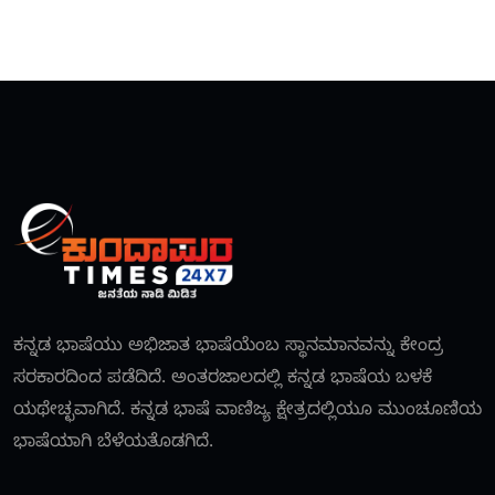
ಕನ್ನಡ ಭಾಷೆಯು ಅಭಿಜಾತ ಭಾಷೆಯೆಂಬ ಸ್ಥಾನಮಾನವನ್ನು ಕೇಂದ್ರ
ಸರಕಾರದಿಂದ ಪಡೆದಿದೆ. ಅಂತರಜಾಲದಲ್ಲಿ ಕನ್ನಡ ಭಾಷೆಯ ಬಳಕೆ
ಯಥೇಚ್ಛವಾಗಿದೆ. ಕನ್ನಡ ಭಾಷೆ ವಾಣಿಜ್ಯ ಕ್ಷೇತ್ರದಲ್ಲಿಯೂ ಮುಂಚೂಣಿಯ
ಭಾಷೆಯಾಗಿ ಬೆಳೆಯತೊಡಗಿದೆ.