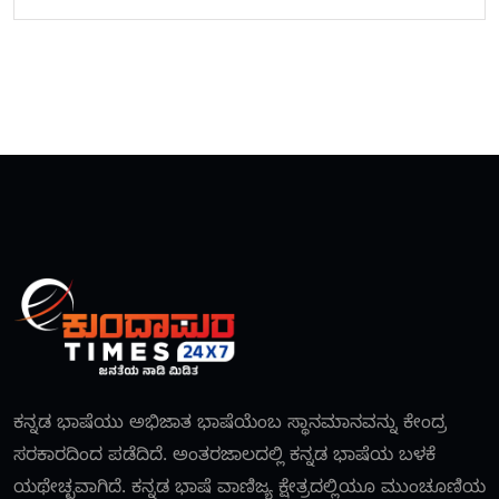
ಕನ್ನಡ ಭಾಷೆಯು ಅಭಿಜಾತ ಭಾಷೆಯೆಂಬ ಸ್ಥಾನಮಾನವನ್ನು ಕೇಂದ್ರ
ಸರಕಾರದಿಂದ ಪಡೆದಿದೆ. ಅಂತರಜಾಲದಲ್ಲಿ ಕನ್ನಡ ಭಾಷೆಯ ಬಳಕೆ
ಯಥೇಚ್ಛವಾಗಿದೆ. ಕನ್ನಡ ಭಾಷೆ ವಾಣಿಜ್ಯ ಕ್ಷೇತ್ರದಲ್ಲಿಯೂ ಮುಂಚೂಣಿಯ