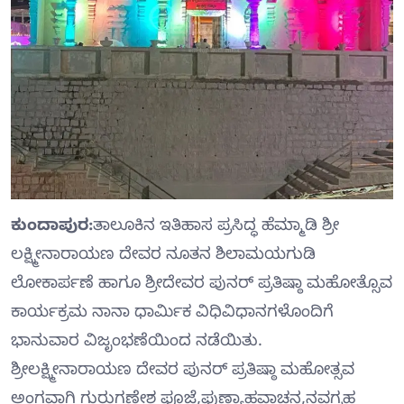
ಕುಂದಾಪುರ:
ತಾಲೂಕಿನ ಇತಿಹಾಸ ಪ್ರಸಿದ್ಧ ಹೆಮ್ಮಾಡಿ ಶ್ರೀ
ಲಕ್ಷ್ಮೀನಾರಾಯಣ ದೇವರ ನೂತನ ಶಿಲಾಮಯಗುಡಿ
ಲೋಕಾರ್ಪಣೆ ಹಾಗೂ ಶ್ರೀದೇವರ ಪುನರ್ ಪ್ರತಿಷ್ಠಾ ಮಹೋತ್ಸೊವ
ಕಾರ್ಯಕ್ರಮ ನಾನಾ ಧಾರ್ಮಿಕ ವಿಧಿವಿಧಾನಗಳೊಂದಿಗೆ
ಭಾನುವಾರ ವಿಜೃಂಭಣೆಯಿಂದ ನಡೆಯಿತು.
ಶ್ರೀಲಕ್ಷ್ಮೀನಾರಾಯಣ ದೇವರ ಪುನರ್ ಪ್ರತಿಷ್ಠಾ ಮಹೋತ್ಸವ
ಅಂಗವಾಗಿ ಗುರುಗಣೇಶ ಪೂಜೆ,ಪುಣ್ಯಾಹವಾಚನ,ನವಗ್ರಹ