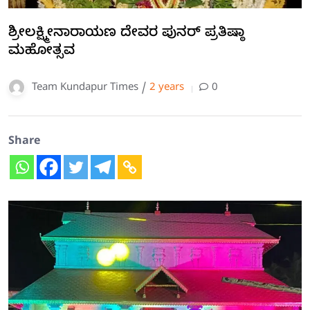
ಶ್ರೀಲಕ್ಷ್ಮೀನಾರಾಯಣ ದೇವರ ಪುನರ್ ಪ್ರತಿಷ್ಠಾ
ಮಹೋತ್ಸವ
Team Kundapur Times /
2 years
0
Share