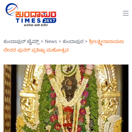
ಕುಂದಾಪುರ್ ಟೈಮ್ಸ್
>
News
>
ಕುಂದಾಪುರ
>
ಶ್ರೀಲಕ್ಷ್ಮೀನಾರಾಯಣ
ದೇವರ ಪುನರ್ ಪ್ರತಿಷ್ಠಾ ಮಹೋತ್ಸವ