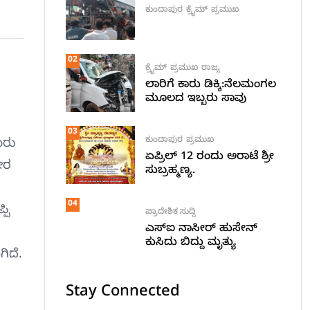
ಕುಂದಾಪುರ
ಕ್ರೈಮ್
ಪ್ರಮುಖ
02
ಕ್ರೈಮ್
ಪ್ರಮುಖ
ರಾಜ್ಯ
ಲಾರಿಗೆ ಕಾರು ಡಿಕ್ಕಿ:ನೆಲಮಂಗಲ
ಮೂಲದ ಇಬ್ಬರು ಸಾವು
03
ಕುಂದಾಪುರ
ಪ್ರಮುಖ
ಾರು
ಏಪ್ರಿಲ್ 12 ರಂದು ಅರಾಟೆ ಶ್ರೀ
ೀರ
ಸುಬ್ರಹ್ಮಣ್ಯ.
04
ಪಿ
ಪ್ರಾದೇಶಿಕ ಸುದ್ದಿ
ಎಸ್ಐ ನಾಸೀರ್ ಹುಸೇನ್
ಕುಸಿದು ಬಿದ್ದು ಮೃತ್ಯು
ಿದೆ.
Stay Connected