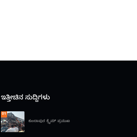
ಇತ್ತೀಚಿನ ಸುದ್ದಿಗಳು
01
ಕುಂದಾಪುರ
ಕ್ರೈಮ್
ಪ್ರಮುಖ