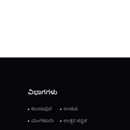
ವಿಭಾಗಗಳು
ಕುಂದಾಪುರ
ಉಡುಪಿ
ಮಂಗಳೂರು
ಉತ್ತರ ಕನ್ನಡ