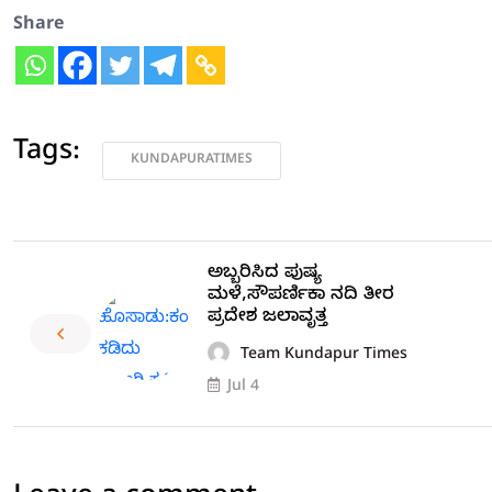
Share
Tags:
KUNDAPURATIMES
ಅಬ್ಬರಿಸಿದ ಪುಷ್ಯ
ಮಳೆ,ಸೌಪರ್ಣಿಕಾ ನದಿ ತೀರ
ಪ್ರದೇಶ ಜಲಾವೃತ್ತ
Team Kundapur Times
Jul 4