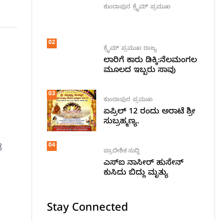
ಕುಂದಾಪುರ
ಕ್ರೈಮ್
ಪ್ರಮುಖ
02
ಕ್ರೈಮ್
ಪ್ರಮುಖ
ರಾಜ್ಯ
ಲಾರಿಗೆ ಕಾರು ಡಿಕ್ಕಿ:ನೆಲಮಂಗಲ
ಮೂಲದ ಇಬ್ಬರು ಸಾವು
03
ಕುಂದಾಪುರ
ಪ್ರಮುಖ
ಏಪ್ರಿಲ್ 12 ರಂದು ಅರಾಟೆ ಶ್ರೀ
ಸುಬ್ರಹ್ಮಣ್ಯ.
04
ೆ
ಪ್ರಾದೇಶಿಕ ಸುದ್ದಿ
ಎಸ್ಐ ನಾಸೀರ್ ಹುಸೇನ್
ಕುಸಿದು ಬಿದ್ದು ಮೃತ್ಯು
Stay Connected