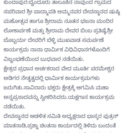
ಕುಂದಾಪುರ:ಬೈಂದೂರು ತಾಲೂಕಿನ ನಾವುಂದ ಗ್ರಾಮದ
ಸಪರಿವಾರ ಶ್ರೀ ಪಾದ್ಮಾವತಿ ಅಮ್ಮನವರ ದೇವಸ್ಥಾನದ ಷುಷ್ಠಿ
ಮಹೋತ್ಸವ ಹಾಗೂ ಶ್ರೀರಾಮ ನೂತನ ಭಜನಾ ಮಂದಿರ
ಲೋಕಾರ್ಪಣೆ ಮತ್ತು ಶ್ರೀರಾಮ ದೇವರ ಬಿಂಬ ಪ್ರತಿಷ್ಠೆ,ಶ್ರೀ
ಬೊಬ್ಬರ್ಯ ದೇವರಿಗೆ ಬೆಳ್ಳಿ ಮುಖವಾಡ ಸಮರ್ಪಣೆ
ಕಾರ್ಯಕ್ರಮ ನಾನಾ ಧಾರ್ಮಿಕ ವಿಧಿವಿಧಾನಗಳೊಂದಿಗೆ
ವಿಜೃಂಭಣೆಯಿಂದ ಬುಧವಾರ ನಡೆಯಿತು.
ಕ್ಷೇತ್ರದ ಪ್ರಧಾನ ಅರ್ಚಕರಾದ ವೇದ ಮೂರ್ತಿ ಪರಮೇಶ್ವರ
ಅಡಿಗರ ನೇತೃತ್ವದಲ್ಲಿ ಧಾರ್ಮಿಕ ಕಾರ್ಯಕ್ರಮಗಳು
ಜರುಗಿತು.ಸಾವಿರಾರು ಭಕ್ತರು ಕ್ಷೇತ್ರಕ್ಕೆ ಆಗಮಿಸಿ ಮಹಾ
ಅನ್ನಪ್ರಸಾದವನ್ನು ಸ್ವೀಕರಿಸಿದರು.ಯಕ್ಷಗಾನ ಕಾರ್ಯಕ್ರಮ
ನಡೆಯಿತು.
ದೇವಸ್ಥಾನದ ಆಡಳಿತ ಸಮಿತಿ ಅಧ್ಯಕ್ಷರಾದ ಭಾಸ್ಕರ ಪುತ್ರನ್
ಮಾತನಾಡಿ,ಪ್ರಶ್ನಾ ಚಿಂತನಾ ಕಾರ್ಯದಲ್ಲಿ ತಿಳಿದು ಬಂದಂತೆ