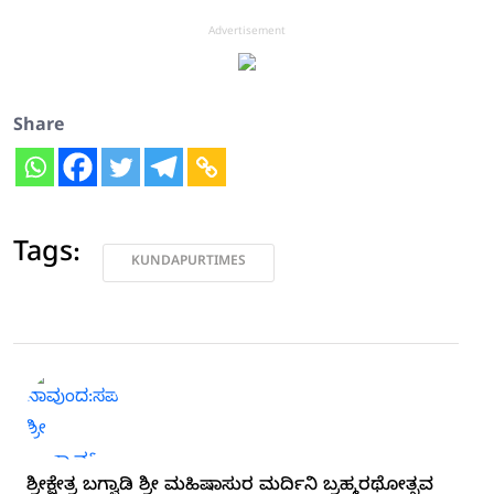
Advertisement
Share
Tags:
KUNDAPURTIMES
ಶ್ರೀಕ್ಷೇತ್ರ ಬಗ್ವಾಡಿ ಶ್ರೀ ಮಹಿಷಾಸುರ ಮರ್ದಿನಿ ಬ್ರಹ್ಮರಥೋತ್ಸವ