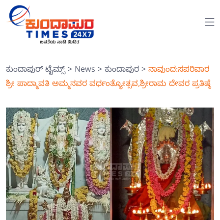
ಕುಂದಾಪುರ್ ಟೈಮ್ಸ್
>
News
>
ಕುಂದಾಪುರ
>
ನಾವುಂದ:ಸಪರಿವಾರ
ಶ್ರೀ ಪಾದ್ಮಾವತಿ ಅಮ್ಮನವರ ವರ್ಧಂತ್ಯೋತ್ಸವ,ಶ್ರೀರಾಮ ದೇವರ ಪ್ರತಿಷ್ಠೆ