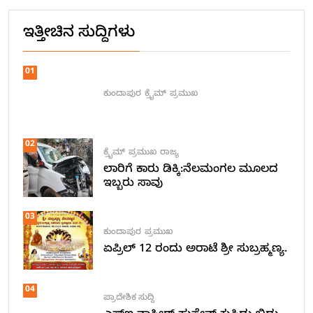
ಇತ್ತೀಚಿನ ಸುದ್ದಿಗಳು
01
ಕುಂದಾಪುರ
ಕ್ರೈಮ್
ಪ್ರಮುಖ
02
ಕ್ರೈಮ್
ಪ್ರಮುಖ
ರಾಜ್ಯ
ಲಾರಿಗೆ ಕಾರು ಡಿಕ್ಕಿ:ನೆಲಮಂಗಲ ಮೂಲದ
ಇಬ್ಬರು ಸಾವು
03
ಕುಂದಾಪುರ
ಪ್ರಮುಖ
ಏಪ್ರಿಲ್ 12 ರಂದು ಅರಾಟೆ ಶ್ರೀ ಸುಬ್ರಹ್ಮಣ್ಯ.
04
ಪ್ರಾದೇಶಿಕ ಸುದ್ದಿ