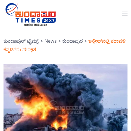
ಕುಂದಾಪುರ್ ಟೈಮ್ಸ್
>
News
>
ಕುಂದಾಪುರ
>
ಇಸ್ರೇಲ್‍ನಲ್ಲಿ ಕರಾವಳಿ
ಕನ್ನಡಿಗರು ಸುರಕ್ಷಿತ