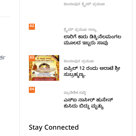
ಕುಂದಾಪುರ
ಕ್ರೈಮ್
ಪ್ರಮುಖ
02
ಕ್ರೈಮ್
ಪ್ರಮುಖ
ರಾಜ್ಯ
ಲಾರಿಗೆ ಕಾರು ಡಿಕ್ಕಿ:ನೆಲಮಂಗಲ
ಮೂಲದ ಇಬ್ಬರು ಸಾವು
ರ್ಶ
03
ಕುಂದಾಪುರ
ಪ್ರಮುಖ
ಏಪ್ರಿಲ್ 12 ರಂದು ಅರಾಟೆ ಶ್ರೀ
ಸುಬ್ರಹ್ಮಣ್ಯ.
04
ಪ್ರಾದೇಶಿಕ ಸುದ್ದಿ
ಎಸ್ಐ ನಾಸೀರ್ ಹುಸೇನ್
ಕುಸಿದು ಬಿದ್ದು ಮೃತ್ಯು
Stay Connected