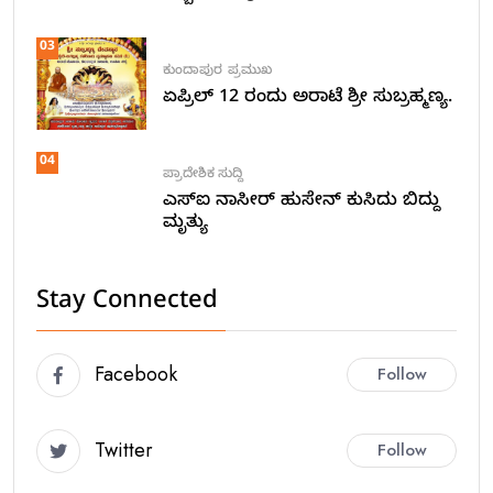
03
ಕುಂದಾಪುರ
ಪ್ರಮುಖ
ಏಪ್ರಿಲ್ 12 ರಂದು ಅರಾಟೆ ಶ್ರೀ ಸುಬ್ರಹ್ಮಣ್ಯ.
04
ಪ್ರಾದೇಶಿಕ ಸುದ್ದಿ
ಎಸ್ಐ ನಾಸೀರ್ ಹುಸೇನ್ ಕುಸಿದು ಬಿದ್ದು
ಮೃತ್ಯು
Stay Connected
Facebook
Follow
Twitter
Follow