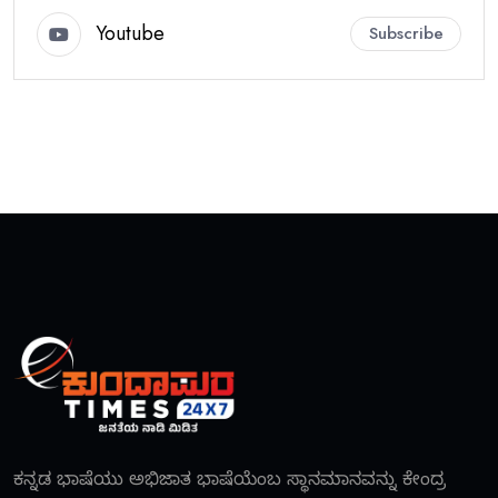
Youtube
Subscribe
ಕನ್ನಡ ಭಾಷೆಯು ಅಭಿಜಾತ ಭಾಷೆಯೆಂಬ ಸ್ಥಾನಮಾನವನ್ನು ಕೇಂದ್ರ