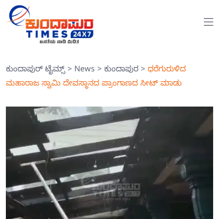
ಕುಂದಾಪುರ್ ಟೈಮ್ಸ್
>
News
>
ಕುಂದಾಪುರ
>
ಧರೆಗುರುಳಿದ
ಮಹಾರಾಜ ಸ್ವಾಮಿ ದೇವಸ್ಥಾನದ ಪ್ರಾಂಗಾಣದ ಸೀಟ್ ಮಾಡು