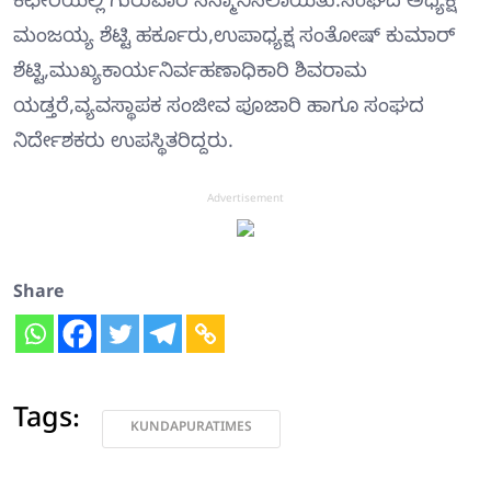
ಕಛೇರಿಯಲ್ಲಿ ಗುರುವಾರ ಸನ್ಮಾನಿಸಲಾಯಿತು.ಸಂಘದ ಅಧ್ಯಕ್ಷ
ಮಂಜಯ್ಯ ಶೆಟ್ಟಿ ಹರ್ಕೂರು,ಉಪಾಧ್ಯಕ್ಷ ಸಂತೋಷ್ ಕುಮಾರ್
ಶೆಟ್ಟಿ,ಮುಖ್ಯಕಾರ್ಯನಿರ್ವಹಣಾಧಿಕಾರಿ ಶಿವರಾಮ
ಯಡ್ತರೆ,ವ್ಯವಸ್ಥಾಪಕ ಸಂಜೀವ ಪೂಜಾರಿ ಹಾಗೂ ಸಂಘದ
ನಿರ್ದೇಶಕರು ಉಪಸ್ಥಿತರಿದ್ದರು.
Advertisement
Share
Tags:
KUNDAPURATIMES