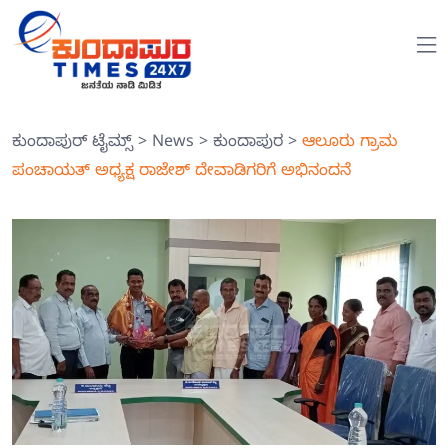
ಕುಂದಾಪುರ್ ಟೈಮ್ಸ್
>
News
>
ಕುಂದಾಪುರ
>
ಆಲೂರು ಗ್ರಾಮ
ಪಂಚಾಯತ್ ಅಧ್ಯಕ್ಷ ರಾಜೇಶ್ ದೇವಾಡಿಗರಿಗೆ ಅಭಿನಂದನೆ