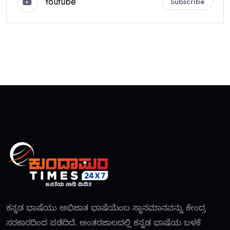
Youtube
Subscribe
ಕನ್ನಡ ಭಾಷೆಯು ಅಭಿಜಾತ ಭಾಷೆಯೆಂಬ ಸ್ಥಾನಮಾನವನ್ನು ಕೇಂದ್ರ
ಸರಕಾರದಿಂದ ಪಡೆದಿದೆ. ಅಂತರಜಾಲದಲ್ಲಿ ಕನ್ನಡ ಭಾಷೆಯ ಬಳಕೆ