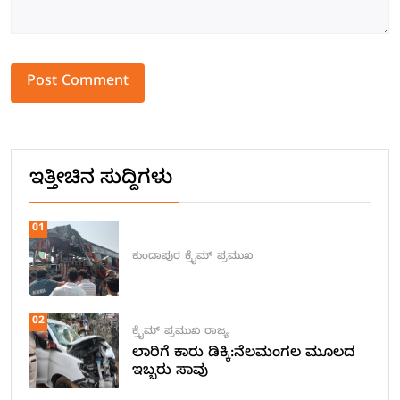
Alternative:
ಇತ್ತೀಚಿನ ಸುದ್ದಿಗಳು
01
ಕುಂದಾಪುರ
ಕ್ರೈಮ್
ಪ್ರಮುಖ
02
ಕ್ರೈಮ್
ಪ್ರಮುಖ
ರಾಜ್ಯ
ಲಾರಿಗೆ ಕಾರು ಡಿಕ್ಕಿ:ನೆಲಮಂಗಲ ಮೂಲದ
ಇಬ್ಬರು ಸಾವು