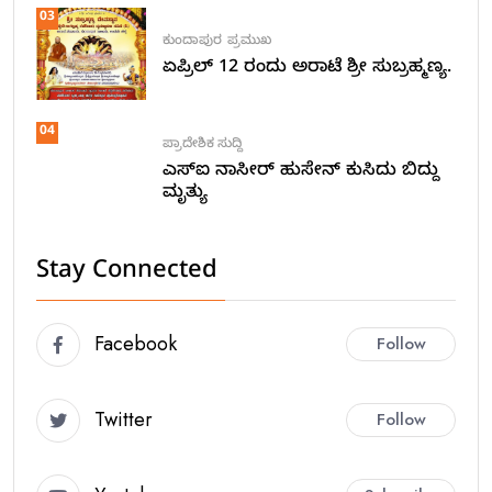
03
ಕುಂದಾಪುರ
ಪ್ರಮುಖ
ಏಪ್ರಿಲ್ 12 ರಂದು ಅರಾಟೆ ಶ್ರೀ ಸುಬ್ರಹ್ಮಣ್ಯ.
04
ಪ್ರಾದೇಶಿಕ ಸುದ್ದಿ
ಎಸ್ಐ ನಾಸೀರ್ ಹುಸೇನ್ ಕುಸಿದು ಬಿದ್ದು
ಮೃತ್ಯು
Stay Connected
Facebook
Follow
Twitter
Follow