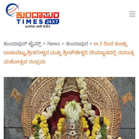
ಕುಂದಾಪುರ್ ಟೈಮ್ಸ್
>
News
>
ಕುಂದಾಪುರ
>
ಅ.3 ರಿಂದ ಕೂಡ್ಲು
ಬಾಡುಬೆಟ್ಟು,ಶ್ರೀಶನೀಶ್ವರ ಮತ್ತು ಶ್ರೀಚೌಡೇಶ್ವರಿ ದೇವಸ್ಥಾನದಲ್ಲಿ ನವರಾತ್ರಿ
ಮಹೋತ್ಸವ ಸಂಭ್ರಮ