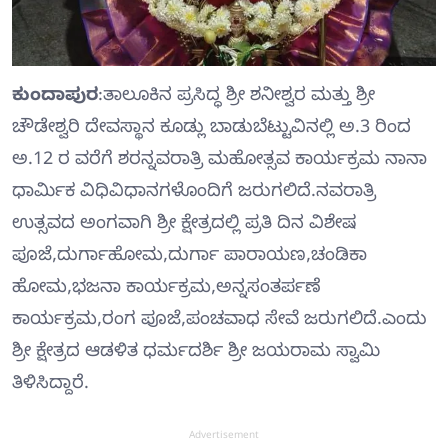
ಕುಂದಾಪುರ
:ತಾಲೂಕಿನ ಪ್ರಸಿದ್ಧ ಶ್ರೀ ಶನೀಶ್ವರ ಮತ್ತು ಶ್ರೀ
ಚೌಡೇಶ್ವರಿ ದೇವಸ್ಥಾನ ಕೂಡ್ಲು ಬಾಡುಬೆಟ್ಟುವಿನಲ್ಲಿ ಅ.3 ರಿಂದ
ಅ.12 ರ ವರೆಗೆ ಶರನ್ನವರಾತ್ರಿ ಮಹೋತ್ಸವ ಕಾರ್ಯಕ್ರಮ ನಾನಾ
ಧಾರ್ಮಿಕ ವಿಧಿವಿಧಾನಗಳೊಂದಿಗೆ ಜರುಗಲಿದೆ.ನವರಾತ್ರಿ
ಉತ್ಸವದ ಅಂಗವಾಗಿ ಶ್ರೀ ಕ್ಷೇತ್ರದಲ್ಲಿ ಪ್ರತಿ ದಿನ ವಿಶೇಷ
ಪೂಜೆ,ದುರ್ಗಾಹೋಮ,ದುರ್ಗಾ ಪಾರಾಯಣ,ಚಂಡಿಕಾ
ಹೋಮ,ಭಜನಾ ಕಾರ್ಯಕ್ರಮ,ಅನ್ನಸಂತರ್ಪಣೆ
ಕಾರ್ಯಕ್ರಮ,ರಂಗ ಪೂಜೆ,ಪಂಚವಾಧ ಸೇವೆ ಜರುಗಲಿದೆ.ಎಂದು
ಶ್ರೀ ಕ್ಷೇತ್ರದ ಆಡಳಿತ ಧರ್ಮದರ್ಶಿ ಶ್ರೀ ಜಯರಾಮ ಸ್ವಾಮಿ
ತಿಳಿಸಿದ್ದಾರೆ.
Advertisement