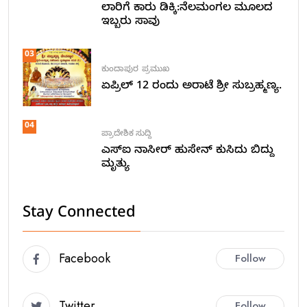
ಲಾರಿಗೆ ಕಾರು ಡಿಕ್ಕಿ:ನೆಲಮಂಗಲ ಮೂಲದ
ಇಬ್ಬರು ಸಾವು
03
ಕುಂದಾಪುರ
ಪ್ರಮುಖ
ಏಪ್ರಿಲ್ 12 ರಂದು ಅರಾಟೆ ಶ್ರೀ ಸುಬ್ರಹ್ಮಣ್ಯ.
04
ಪ್ರಾದೇಶಿಕ ಸುದ್ದಿ
ಎಸ್ಐ ನಾಸೀರ್ ಹುಸೇನ್ ಕುಸಿದು ಬಿದ್ದು
ಮೃತ್ಯು
Stay Connected
Facebook
Follow
Twitter
Follow