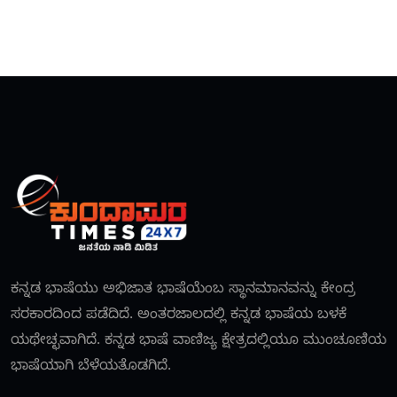
ಕನ್ನಡ ಭಾಷೆಯು ಅಭಿಜಾತ ಭಾಷೆಯೆಂಬ ಸ್ಥಾನಮಾನವನ್ನು ಕೇಂದ್ರ
ಸರಕಾರದಿಂದ ಪಡೆದಿದೆ. ಅಂತರಜಾಲದಲ್ಲಿ ಕನ್ನಡ ಭಾಷೆಯ ಬಳಕೆ
ಯಥೇಚ್ಛವಾಗಿದೆ. ಕನ್ನಡ ಭಾಷೆ ವಾಣಿಜ್ಯ ಕ್ಷೇತ್ರದಲ್ಲಿಯೂ ಮುಂಚೂಣಿಯ
ಭಾಷೆಯಾಗಿ ಬೆಳೆಯತೊಡಗಿದೆ.