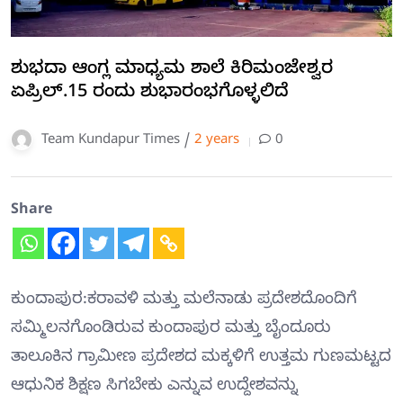
ಶುಭದಾ ಆಂಗ್ಲ ಮಾಧ್ಯಮ ಶಾಲೆ ಕಿರಿಮಂಜೇಶ್ವರ
ಏಪ್ರಿಲ್.15 ರಂದು ಶುಭಾರಂಭಗೊಳ್ಳಲಿದೆ
Team Kundapur Times /
2 years
0
Share
ಕುಂದಾಪುರ:ಕರಾವಳಿ ಮತ್ತು ಮಲೆನಾಡು ಪ್ರದೇಶದೊಂದಿಗೆ
ಸಮ್ಮಿಲನಗೊಂಡಿರುವ ಕುಂದಾಪುರ ಮತ್ತು ಬೈಂದೂರು
ತಾಲೂಕಿನ ಗ್ರಾಮೀಣ ಪ್ರದೇಶದ ಮಕ್ಕಳಿಗೆ ಉತ್ತಮ ಗುಣಮಟ್ಟದ
ಆಧುನಿಕ ಶಿಕ್ಷಣ ಸಿಗಬೇಕು ಎನ್ನುವ ಉದ್ದೇಶವನ್ನು