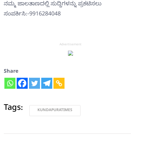
ನಮ್ಮ ಜಾಲತಾಣದಲ್ಲಿ ಸುದ್ದಿಗಳನ್ನು ಪ್ರಕಟಿಸಲು
ಸಂಪರ್ಕಿಸಿ:-9916284048
Advertisement
Share
Tags:
KUNDAPURATIMES