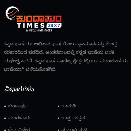
ಕನ್ನಡ ಭಾಷೆಯು ಅಭಿಜಾತ ಭಾಷೆಯೆಂಬ ಸ್ಥಾನಮಾನವನ್ನು ಕೇಂದ್ರ
ಸರಕಾರದಿಂದ ಪಡೆದಿದೆ. ಅಂತರಜಾಲದಲ್ಲಿ ಕನ್ನಡ ಭಾಷೆಯ ಬಳಕೆ
ಯಥೇಚ್ಛವಾಗಿದೆ. ಕನ್ನಡ ಭಾಷೆ ವಾಣಿಜ್ಯ ಕ್ಷೇತ್ರದಲ್ಲಿಯೂ ಮುಂಚೂಣಿಯ
ಭಾಷೆಯಾಗಿ ಬೆಳೆಯತೊಡಗಿದೆ.
ವಿಭಾಗಗಳು
ಕುಂದಾಪುರ
ಉಡುಪಿ
ಮಂಗಳೂರು
ಉತ್ತರ ಕನ್ನಡ
ದೇಶ-ವಿದೇಶ
ಪ್ರಮುಖ ಸುದ್ದಿ