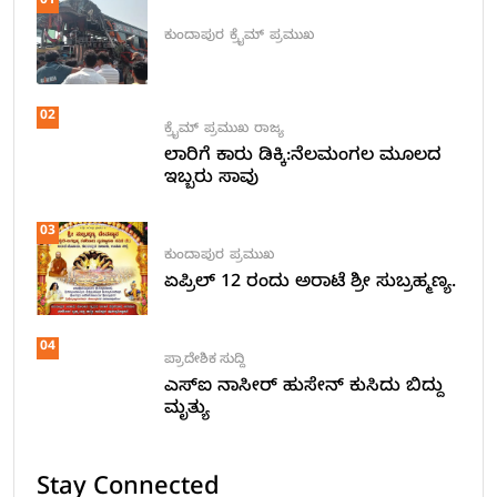
01
ಕುಂದಾಪುರ
ಕ್ರೈಮ್
ಪ್ರಮುಖ
02
ಕ್ರೈಮ್
ಪ್ರಮುಖ
ರಾಜ್ಯ
ಲಾರಿಗೆ ಕಾರು ಡಿಕ್ಕಿ:ನೆಲಮಂಗಲ ಮೂಲದ
ಇಬ್ಬರು ಸಾವು
03
ಕುಂದಾಪುರ
ಪ್ರಮುಖ
ಏಪ್ರಿಲ್ 12 ರಂದು ಅರಾಟೆ ಶ್ರೀ ಸುಬ್ರಹ್ಮಣ್ಯ.
04
ಪ್ರಾದೇಶಿಕ ಸುದ್ದಿ
ಎಸ್ಐ ನಾಸೀರ್ ಹುಸೇನ್ ಕುಸಿದು ಬಿದ್ದು
ಮೃತ್ಯು
Stay Connected