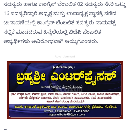
ಸದಸ್ಯರು ಹಾಗೂ ಕಾಂಗ್ರೆಸ್ ಬೆಂಬಲಿತ 02 ಸದಸ್ಯರು ಸೇರಿ ಒಟ್ಟು
16 ಸದಸ್ಯರಿದ್ದಾರೆ.ಅಧ್ಯಕ್ಷ ಮತ್ತು ಉಪಾಧ್ಯಕ್ಷ ಸ್ಥಾನಕ್ಕೆ ನಡೆದ
ಚುನಾವಣೆಯಲ್ಲಿ ಕಾಂಗ್ರೆಸ್ ಬೆಂಬಲಿತ ಸದಸ್ಯರು ನಾಮಪತ್ರ
ಸಲ್ಲಿಕೆ ಮಾಡದಿರುವ ಹಿನ್ನೆಲೆಯಲ್ಲಿ ಬಿಜೆಪಿ ಬೆಂಬಲಿತ
ಅಭ್ಯರ್ಥಿಗಳು ಅವಿರೋಧವಾಗಿ ಆಯ್ಕೆಗೊಂಡರು.
Advertisement