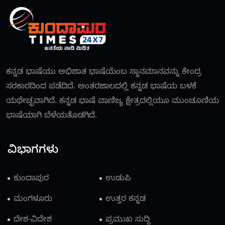
ಕನ್ನಡ ಭಾಷೆಯು ಅಭಿಜಾತ ಭಾಷೆಯೆಂಬ ಸ್ಥಾನಮಾನವನ್ನು ಕೇಂದ್ರ
ಸರಕಾರದಿಂದ ಪಡೆದಿದೆ. ಅಂತರಜಾಲದಲ್ಲಿ ಕನ್ನಡ ಭಾಷೆಯ ಬಳಕೆ
ಯಥೇಚ್ಛವಾಗಿದೆ. ಕನ್ನಡ ಭಾಷೆ ವಾಣಿಜ್ಯ ಕ್ಷೇತ್ರದಲ್ಲಿಯೂ ಮುಂಚೂಣಿಯ
ಭಾಷೆಯಾಗಿ ಬೆಳೆಯತೊಡಗಿದೆ.
ವಿಭಾಗಗಳು
ಕುಂದಾಪುರ
ಉಡುಪಿ
ಮಂಗಳೂರು
ಉತ್ತರ ಕನ್ನಡ
ದೇಶ-ವಿದೇಶ
ಪ್ರಮುಖ ಸುದ್ದಿ