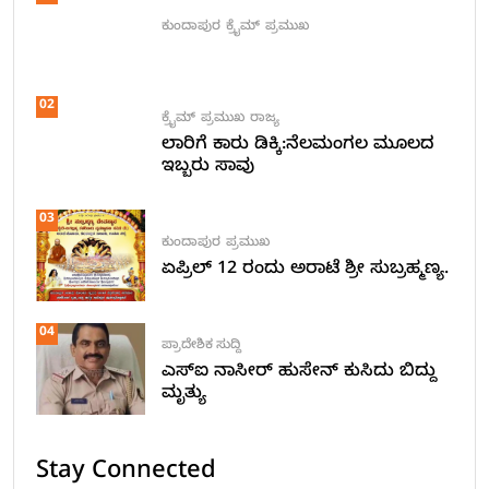
ಕುಂದಾಪುರ
ಕ್ರೈಮ್
ಪ್ರಮುಖ
02
ಕ್ರೈಮ್
ಪ್ರಮುಖ
ರಾಜ್ಯ
ಲಾರಿಗೆ ಕಾರು ಡಿಕ್ಕಿ:ನೆಲಮಂಗಲ ಮೂಲದ
ಇಬ್ಬರು ಸಾವು
03
ಕುಂದಾಪುರ
ಪ್ರಮುಖ
ಏಪ್ರಿಲ್ 12 ರಂದು ಅರಾಟೆ ಶ್ರೀ ಸುಬ್ರಹ್ಮಣ್ಯ.
04
ಪ್ರಾದೇಶಿಕ ಸುದ್ದಿ
ಎಸ್ಐ ನಾಸೀರ್ ಹುಸೇನ್ ಕುಸಿದು ಬಿದ್ದು
ಮೃತ್ಯು
Stay Connected