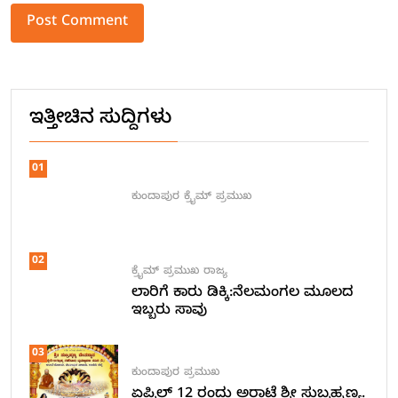
Alternative:
ಇತ್ತೀಚಿನ ಸುದ್ದಿಗಳು
01
ಕುಂದಾಪುರ
ಕ್ರೈಮ್
ಪ್ರಮುಖ
02
ಕ್ರೈಮ್
ಪ್ರಮುಖ
ರಾಜ್ಯ
ಲಾರಿಗೆ ಕಾರು ಡಿಕ್ಕಿ:ನೆಲಮಂಗಲ ಮೂಲದ
ಇಬ್ಬರು ಸಾವು
03
ಕುಂದಾಪುರ
ಪ್ರಮುಖ
ಏಪ್ರಿಲ್ 12 ರಂದು ಅರಾಟೆ ಶ್ರೀ ಸುಬ್ರಹ್ಮಣ್ಯ.