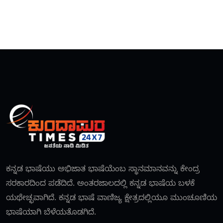
ಕನ್ನಡ ಭಾಷೆಯು ಅಭಿಜಾತ ಭಾಷೆಯೆಂಬ ಸ್ಥಾನಮಾನವನ್ನು ಕೇಂದ್ರ
ಸರಕಾರದಿಂದ ಪಡೆದಿದೆ. ಅಂತರಜಾಲದಲ್ಲಿ ಕನ್ನಡ ಭಾಷೆಯ ಬಳಕೆ
ಯಥೇಚ್ಛವಾಗಿದೆ. ಕನ್ನಡ ಭಾಷೆ ವಾಣಿಜ್ಯ ಕ್ಷೇತ್ರದಲ್ಲಿಯೂ ಮುಂಚೂಣಿಯ
ಭಾಷೆಯಾಗಿ ಬೆಳೆಯತೊಡಗಿದೆ.