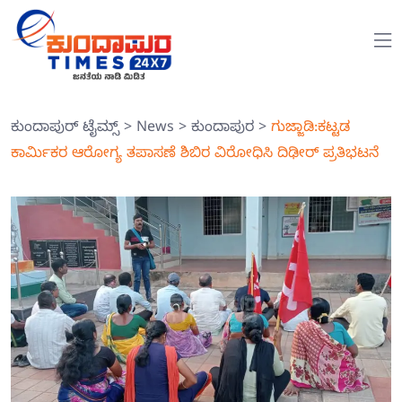
ಕುಂದಾಪುರ್ ಟೈಮ್ಸ್
>
News
>
ಕುಂದಾಪುರ
>
ಗುಜ್ಜಾಡಿ:ಕಟ್ಟಡ
ಕಾರ್ಮಿಕರ ಆರೋಗ್ಯ ತಪಾಸಣೆ ಶಿಬಿರ ವಿರೋಧಿಸಿ ದಿಢೀರ್ ಪ್ರತಿಭಟನೆ