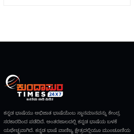
ಕನ್ನಡ ಭಾಷೆಯು ಅಭಿಜಾತ ಭಾಷೆಯೆಂಬ ಸ್ಥಾನಮಾನವನ್ನು ಕೇಂದ್ರ
ಸರಕಾರದಿಂದ ಪಡೆದಿದೆ. ಅಂತರಜಾಲದಲ್ಲಿ ಕನ್ನಡ ಭಾಷೆಯ ಬಳಕೆ
ಯಥೇಚ್ಛವಾಗಿದೆ. ಕನ್ನಡ ಭಾಷೆ ವಾಣಿಜ್ಯ ಕ್ಷೇತ್ರದಲ್ಲಿಯೂ ಮುಂಚೂಣಿಯ