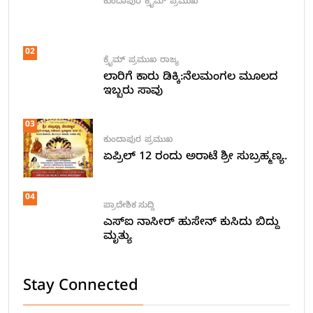
ಕುಂದಾಪುರ
ಕ್ರೈಮ್
ಪ್ರಮುಖ
02
ಕ್ರೈಮ್
ಪ್ರಮುಖ
ರಾಜ್ಯ
ಲಾರಿಗೆ ಕಾರು ಡಿಕ್ಕಿ:ನೆಲಮಂಗಲ ಮೂಲದ
ಇಬ್ಬರು ಸಾವು
03
ಕುಂದಾಪುರ
ಪ್ರಮುಖ
ಏಪ್ರಿಲ್ 12 ರಂದು ಅರಾಟೆ ಶ್ರೀ ಸುಬ್ರಹ್ಮಣ್ಯ.
04
ಪ್ರಾದೇಶಿಕ ಸುದ್ದಿ
ಎಸ್ಐ ನಾಸೀರ್ ಹುಸೇನ್ ಕುಸಿದು ಬಿದ್ದು
ಮೃತ್ಯು
Stay Connected