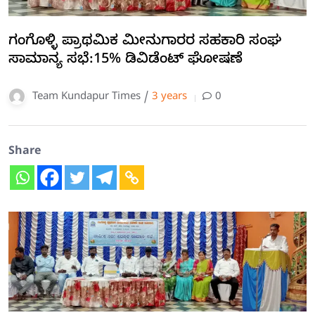
ಗಂಗೊಳ್ಳಿ ಪ್ರಾಥಮಿಕ ಮೀನುಗಾರರ ಸಹಕಾರಿ ಸಂಘ
ಸಾಮಾನ್ಯ ಸಭೆ:15% ಡಿವಿಡೆಂಟ್ ಘೋಷಣೆ
Team Kundapur Times /
3 years
0
Share