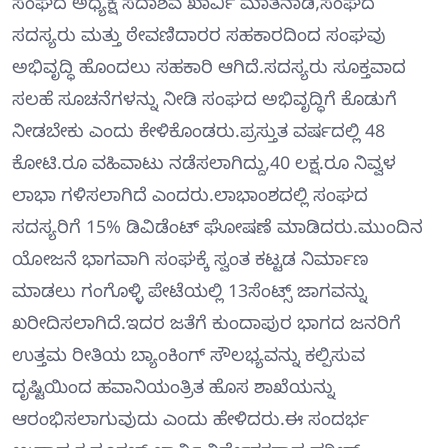
ಸಂಘದ ಅಧ್ಯಕ್ಷ ಸದಾಶಿವ ಖಾರ್ವಿ ಮಾತನಾಡಿ,ಸಂಘದ
ಸದಸ್ಯರು ಮತ್ತು ಠೇವಣಿದಾರರ ಸಹಕಾರದಿಂದ ಸಂಘವು
ಅಭಿವೃದ್ಧಿ ಹೊಂದಲು ಸಹಕಾರಿ ಆಗಿದೆ.ಸದಸ್ಯರು ಸೂಕ್ತವಾದ
ಸಲಹೆ ಸೂಚನೆಗಳನ್ನು ನೀಡಿ ಸಂಘದ ಅಭಿವೃದ್ಧಿಗೆ ಕೊಡುಗೆ
ನೀಡಬೇಕು ಎಂದು ಕೇಳಿಕೊಂಡರು.ಪ್ರಸ್ತುತ ವರ್ಷದಲ್ಲಿ 48
ಕೋಟಿ.ರೂ ವಹಿವಾಟು ನಡೆಸಲಾಗಿದ್ದು,40 ಲಕ್ಷ.ರೂ ನಿವ್ವಳ
ಲಾಭಾ ಗಳಿಸಲಾಗಿದೆ ಎಂದರು.ಲಾಭಾಂಶದಲ್ಲಿ ಸಂಘದ
ಸದಸ್ಯರಿಗೆ 15% ಡಿವಿಡೆಂಟ್ ಘೋಷಣೆ ಮಾಡಿದರು.ಮುಂದಿನ
ಯೋಜನೆ ಭಾಗವಾಗಿ ಸಂಘಕ್ಕೆ ಸ್ವಂತ ಕಟ್ಟಡ ನಿರ್ಮಾಣ
ಮಾಡಲು ಗಂಗೊಳ್ಳಿ ಪೇಟೆಯಲ್ಲಿ 13ಸೆಂಟ್ಸ್ ಜಾಗವನ್ನು
ಖರೀದಿಸಲಾಗಿದೆ.ಇದರ ಜತೆಗೆ ಕುಂದಾಪುರ ಭಾಗದ ಜನರಿಗೆ
ಉತ್ತಮ ರೀತಿಯ ಬ್ಯಾಂಕಿಂಗ್ ಸೌಲಭ್ಯವನ್ನು ಕಲ್ಪಿಸುವ
ದೃಷ್ಟಿಯಿಂದ ಹವಾನಿಯಂತ್ರಿತ ಹೊಸ ಶಾಖೆಯನ್ನು
ಆರಂಭಿಸಲಾಗುವುದು ಎಂದು ಹೇಳಿದರು.ಈ ಸಂದರ್ಭ