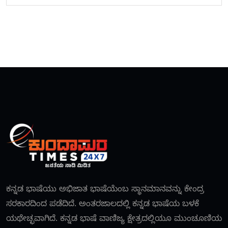
ಕನ್ನಡ ಭಾಷೆಯು ಅಭಿಜಾತ ಭಾಷೆಯೆಂಬ ಸ್ಥಾನಮಾನವನ್ನು ಕೇಂದ್ರ
ಸರಕಾರದಿಂದ ಪಡೆದಿದೆ. ಅಂತರಜಾಲದಲ್ಲಿ ಕನ್ನಡ ಭಾಷೆಯ ಬಳಕೆ
ಯಥೇಚ್ಛವಾಗಿದೆ. ಕನ್ನಡ ಭಾಷೆ ವಾಣಿಜ್ಯ ಕ್ಷೇತ್ರದಲ್ಲಿಯೂ ಮುಂಚೂಣಿಯ