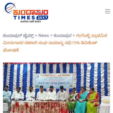
ಕುಂದಾಪುರ್ ಟೈಮ್ಸ್
>
News
>
ಕುಂದಾಪುರ
>
ಗಂಗೊಳ್ಳಿ ಪ್ರಾಥಮಿಕ
ಮೀನುಗಾರರ ಸಹಕಾರಿ ಸಂಘ ಸಾಮಾನ್ಯ ಸಭೆ:15% ಡಿವಿಡೆಂಟ್
ಘೋಷಣೆ