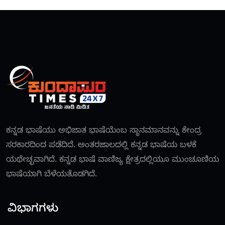
ಕನ್ನಡ ಭಾಷೆಯು ಅಭಿಜಾತ ಭಾಷೆಯೆಂಬ ಸ್ಥಾನಮಾನವನ್ನು ಕೇಂದ್ರ
ಸರಕಾರದಿಂದ ಪಡೆದಿದೆ. ಅಂತರಜಾಲದಲ್ಲಿ ಕನ್ನಡ ಭಾಷೆಯ ಬಳಕೆ
ಯಥೇಚ್ಛವಾಗಿದೆ. ಕನ್ನಡ ಭಾಷೆ ವಾಣಿಜ್ಯ ಕ್ಷೇತ್ರದಲ್ಲಿಯೂ ಮುಂಚೂಣಿಯ
ಭಾಷೆಯಾಗಿ ಬೆಳೆಯತೊಡಗಿದೆ.
ವಿಭಾಗಗಳು